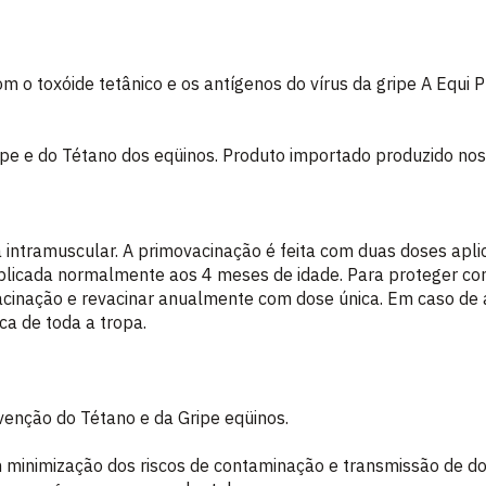
om o toxóide tetânico e os antígenos do vírus da gripe A Equi 
ipe e do Tétano dos eqüinos. Produto importado produzido no
ia intramuscular. A primovacinação é feita com duas doses ap
aplicada normalmente aos 4 meses de idade. Para proteger cont
cinação e revacinar anualmente com dose única. Em caso de 
ca de toda a tropa.
evenção do Tétano e da Gripe eqüinos.
om minimização dos riscos de contaminação e transmissão de d