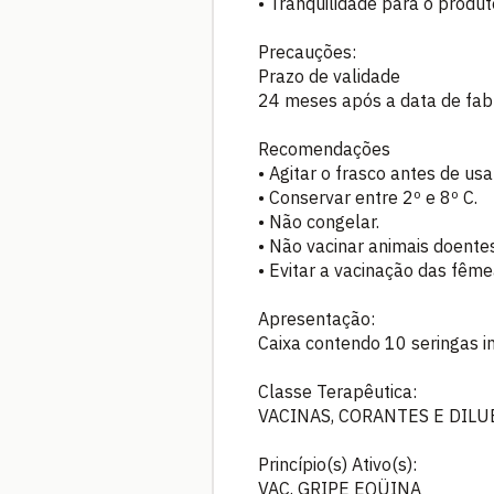
• Tranqüilidade para o produt
Precauções:
Prazo de validade
24 meses após a data de fab
Recomendações
• Agitar o frasco antes de usa
• Conservar entre 2º e 8º C.
• Não congelar.
• Não vacinar animais doente
• Evitar a vacinação das fêm
Apresentação:
Caixa contendo 10 seringas in
Classe Terapêutica:
VACINAS, CORANTES E DILU
Princípio(s) Ativo(s):
VAC. GRIPE EQÜINA