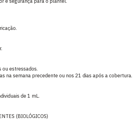
or e segurança para o plantel.
ricação.
r.
s ou estressados.
eas na semana precedente ou nos 21 dias após a cobertura.
dividuais de 1 mL.
ENTES (BIOLÓGICOS)