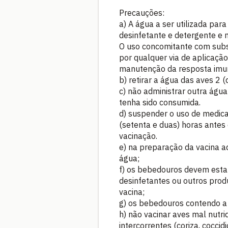
Precauções:
a) A água a ser utilizada par
desinfetante e detergente e nã
O uso concomitante com subst
por qualquer via de aplicação
manutenção da resposta imun
b) retirar a água das aves 2 
c) não administrar outra águ
tenha sido consumida.
d) suspender o uso de medic
(setenta e duas) horas antes 
vacinação.
e) na preparação da vacina ad
água;
f) os bebedouros devem esta
desinfetantes ou outros prod
vacina;
g) os bebedouros contendo a 
h) não vacinar aves mal nutri
intercorrentes (coriza, cocci