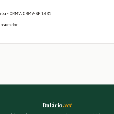
orrêa - CRMV: CRMV-SP 1431
onsumidor:
Bulário
.vet