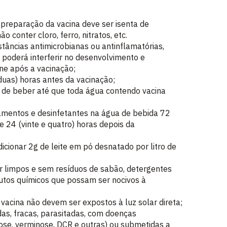
a preparação da vacina deve ser isenta de
o conter cloro, ferro, nitratos, etc.
âncias antimicrobianas ou antinflamatórias,
 poderá interferir no desenvolvimento e
e após a vacinação;
(duas) horas antes da vacinação;
a de beber até que toda água contendo vacina
amentos e desinfetantes na água de bebida 72
e 24 (vinte e quatro) horas depois da
icionar 2g de leite em pó desnatado por litro de
r limpos e sem resíduos de sabão, detergentes
utos químicos que possam ser nocivos à
vacina não devem ser expostos à luz solar direta;
das, fracas, parasitadas, com doenças
diose. verminose, DCR e outras) ou submetidas a