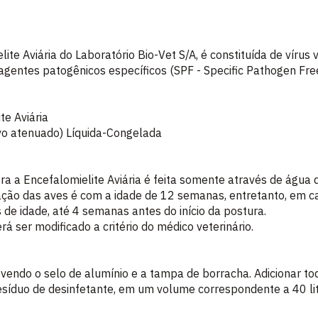
ite Aviária do Laboratório Bio-Vet S/A, é constituída de vírus 
agentes patogênicos específicos (SPF - Specific Pathogen Free
te Aviária
ivo atenuado) Líquida-Congelada
ra a Encefalomielite Aviária é feita somente através de água 
ção das aves é com a idade de 12 semanas, entretanto, em c
de idade, até 4 semanas antes do início da postura.
rá ser modificado a critério do médico veterinário.
movendo o selo de alumínio e a tampa de borracha. Adicionar t
esíduo de desinfetante, em um volume correspondente a 40 lit