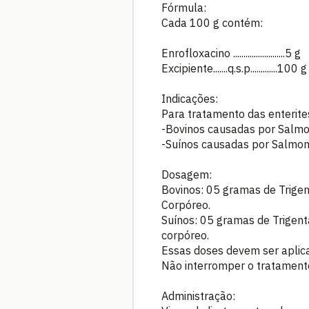
Fórmula:
Cada 100 g contém:
Enrofloxacino .........................5 g
Excipiente.......q.s.p.............100 g
Indicações:
Para tratamento das enterites
-Bovinos causadas por Salmon
-Suínos causadas por Salmone
Dosagem:
Bovinos: 05 gramas de Trigen
Corpóreo.
Suínos: 05 gramas de Trigent
corpóreo.
Essas doses devem ser aplica
Não interromper o tratament
Administração: