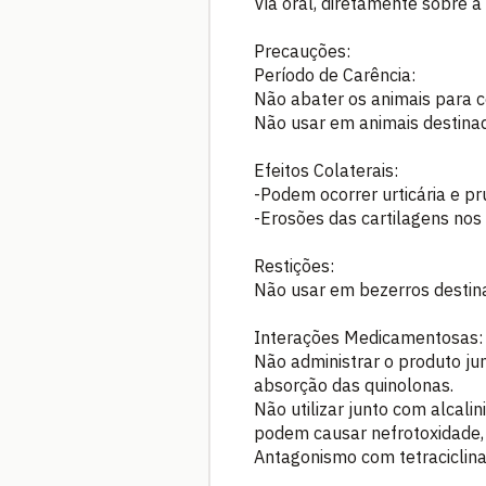
Via oral, diretamente sobre a
Precauções:
Período de Carência:
Não abater os animais para 
Não usar em animais destina
Efeitos Colaterais:
-Podem ocorrer urticária e pr
-Erosões das cartilagens nos
Restições:
Não usar em bezerros destina
Interações Medicamentosas:
Não administrar o produto ju
absorção das quinolonas.
Não utilizar junto com alcalin
podem causar nefrotoxidade,
Antagonismo com tetraciclinas