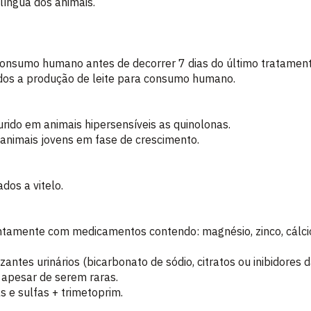
 língua dos animais.
consumo humano antes de decorrer 7 dias do último tratament
dos a produção de leite para consumo humano.
urido em animais hipersensíveis as quinolonas.
 animais jovens em fase de crescimento.
dos a vitelo.
ntamente com medicamentos contendo: magnésio, zinco, cálcio
izantes urinários (bicarbonato de sódio, citratos ou inibidores 
 apesar de serem raras.
 e sulfas + trimetoprim.