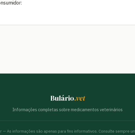
onsumidor:
Bulário
.vet
Informações completas sobre medicamentos veterinários
br — As informações são apenas para fins informativos. Consulte sempre um