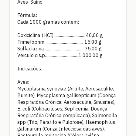
Aves Suíno
Fórmula:
Cada 1000 gramas contém:
Doxiciclina (HCI) ................................. 40,00 g
Trimetoprim ........................................ 15,00 g
Sulfadiazina .......................................... 75,00 g
Veículo q.s.p.....................................1.000,00 g
Indicações:
Aves:
Mycoplasma synoviae (Artrite, Aerosaculite,
Bursite), Mycoplasma gallisepticum (Doença
Respiratória Crônica, Aerosaculite, Sinusites),
E. coli (Colibaciloses, Septicemia, Doença
Respiratória Crônica complicada), Salmonella
spp (Tifo, Paratifo e Pulorose), Haemophilus
gallinarum (Coriza Infecciosa das aves),
Pasteurella multocida (Cólera aviária,