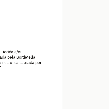
ultocida e/ou
sada pela Bordetella
e necrótica causada por
E.