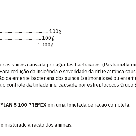
.......................................... 100g
........................................ 100g
....................................... 1.000g
 dos suinos causada por agentes bacterianos (Pasteurella m
ara redução da incidência e severidade da rinite atrófica cau
ão da enterite bacteriana dos suínos (salmonelose) ou enterit
 o controle da linfadenite, causada por estreptococos grupo 
YLAN S 100 PREMIX
em uma tonelada de ração completa.
e misturado a ração dos animais.