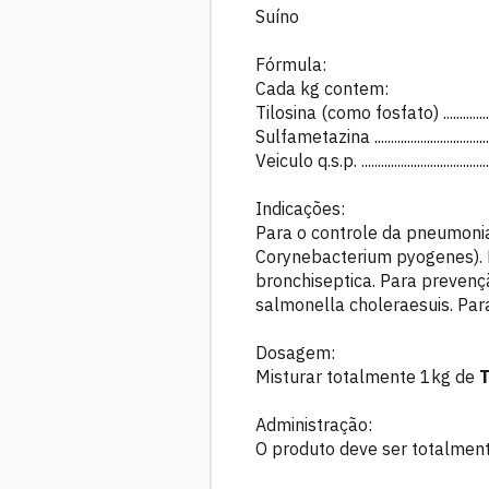
Suíno
Fórmula:
Cada kg contem:
Tilosina (como fosfato) .........................
Sulfametazina ........................................
Veiculo q.s.p. ........................................
Indicações:
Para o controle da pneumonia
Corynebacterium pyogenes). P
bronchiseptica. Para prevenç
salmonella choleraesuis. Para
Dosagem:
Misturar totalmente 1kg de
T
Administração:
O produto deve ser totalment