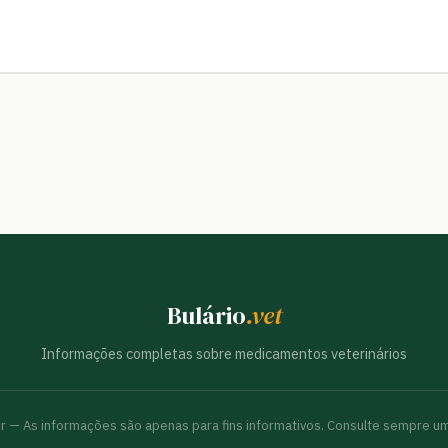
Bulário
.vet
Informações completas sobre medicamentos veterinários
br — As informações são apenas para fins informativos. Consulte sempre um