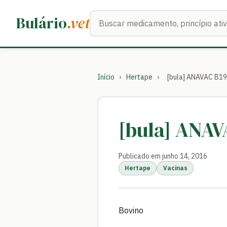
Buscar medicamentos
Bulário
.vet
Início
›
Hertape
›
[bula] ANAVAC B1
[bula] ANA
Publicado em junho 14, 2016
Hertape
Vacinas
Bovino