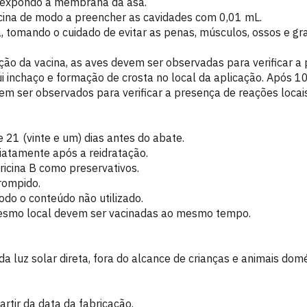
, expondo a membrana da asa.
cina de modo a preencher as cavidades com 0,01 mL.
 tomando o cuidado de evitar as penas, músculos, ossos e gr
ção da vacina, as aves devem ser observadas para verificar a
ui inchaço e formação de crosta no local da aplicação. Após 1
m ser observados para verificar a presença de reações locais
 21 (vinte e um) dias antes do abate.
diatamente após a reidratação.
icina B como preservativos.
 rompido.
do o conteúdo não utilizado.
mesmo local devem ser vacinadas ao mesmo tempo.
da luz solar direta, fora do alcance de crianças e animais domé
artir da data da fabricação.