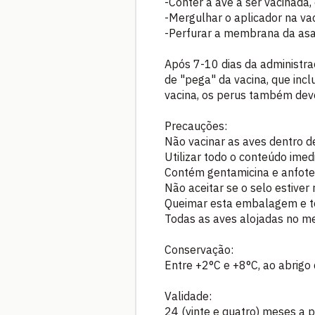
-Conter a ave a ser vacinada
-Mergulhar o aplicador na va
-Perfurar a membrana da asa,
Após 7-10 dias da administra
de "pega" da vacina, que incl
vacina, os perus também deve
Precauções:
Não vacinar as aves dentro de
Utilizar todo o conteúdo ime
Contém gentamicina e anfoter
Não aceitar se o selo estiver
Queimar esta embalagem e to
Todas as aves alojadas no 
Conservação:
Entre +2°C e +8°C, ao abrigo 
Validade:
24 (vinte e quatro) meses a p