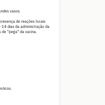
andes vasos.
 presença de reações locais
0-14 dias da administração da
 de "pega" da vacina.
sticos.