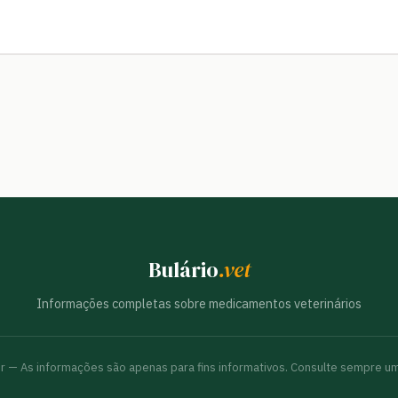
Bulário
.vet
Informações completas sobre medicamentos veterinários
br — As informações são apenas para fins informativos. Consulte sempre um