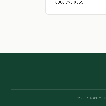
0800 770 0355
©
2026
Bulario.vet.