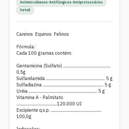
Antimicrobianos-Antifúngicos-Antiprotozoários
Vetnil
Caninos Equinos Felinos
Fórmula:
Cada 100 gramas contém:
Gentamicina (Sulfato) .......................................................
0,5g
Sulfanilamida .................................................................... 5 g
Sulfadiazina ...................................................................... 5 g
Uréia ............................................................................... 5 g
Vitamina A - Palmitato
...............................................120.000 UI
Excipiente q.s.p. ...........................................................
100,0g