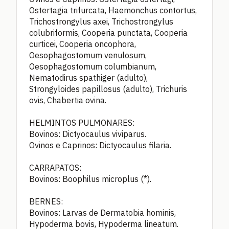
Ostertagia trifurcata, Haemonchus contortus,
Trichostrongylus axei, Trichostrongylus
colubriformis, Cooperia punctata, Cooperia
curticei, Cooperia oncophora,
Oesophagostomum venulosum,
Oesophagostomum columbianum,
Nematodirus spathiger (adulto),
Strongyloides papillosus (adulto), Trichuris
ovis, Chabertia ovina.
HELMINTOS PULMONARES:
Bovinos: Dictyocaulus viviparus.
Ovinos e Caprinos: Dictyocaulus filaria.
CARRAPATOS:
Bovinos: Boophilus microplus (*).
BERNES:
Bovinos: Larvas de Dermatobia hominis,
Hypoderma bovis, Hypoderma lineatum.