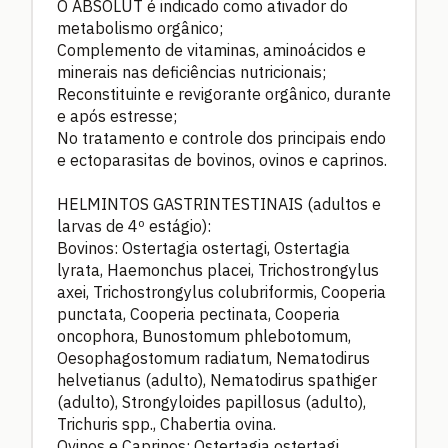
O ABSOLUT é indicado como ativador do
metabolismo orgânico;
Complemento de vitaminas, aminoácidos e
minerais nas deficiências nutricionais;
Reconstituinte e revigorante orgânico, durante
e após estresse;
No tratamento e controle dos principais endo
e ectoparasitas de bovinos, ovinos e caprinos.
HELMINTOS GASTRINTESTINAIS (adultos e
larvas de 4º estágio):
Bovinos: Ostertagia ostertagi, Ostertagia
lyrata, Haemonchus placei, Trichostrongylus
axei, Trichostrongylus colubriformis, Cooperia
punctata, Cooperia pectinata, Cooperia
oncophora, Bunostomum phlebotomum,
Oesophagostomum radiatum, Nematodirus
helvetianus (adulto), Nematodirus spathiger
(adulto), Strongyloides papillosus (adulto),
Trichuris spp., Chabertia ovina.
Ovinos e Caprinos: Ostertagia ostertagi,