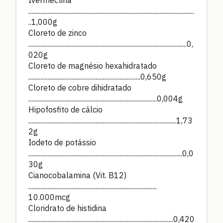
Ivermectina
...............................................................................................................
..1,000g
Cloreto de zinco
..........................................................................................................0,
020g
Cloreto de magnésio hexahidratado
...........................................................................0,650g
Cloreto de cobre dihidratado
......................................................................................0,004g
Hipofosfito de cálcio
...................................................................................................1,73
2g
Iodeto de potássio
.......................................................................................................0,0
30g
Cianocobalamina (Vit. B12)
......................................................................................
10.000mcg
Cloridrato de histidina
.................................................................................................0,420