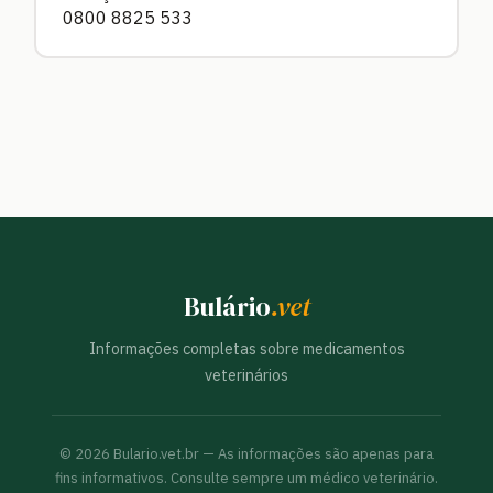
0800 8825 533
Bulário
.vet
Informações completas sobre medicamentos
veterinários
©
2026
Bulario.vet.br — As informações são apenas para
fins informativos. Consulte sempre um médico veterinário.