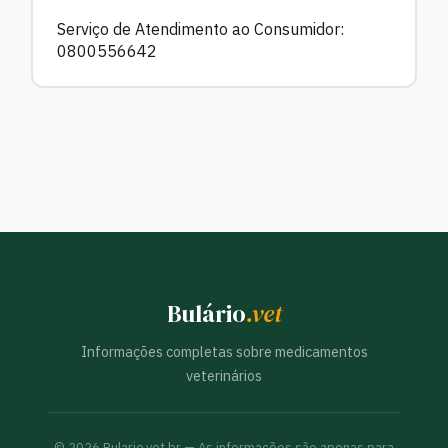
Serviço de Atendimento ao Consumidor:
0800556642
Bulário
.vet
Informações completas sobre medicamentos
veterinários
©
2026
Bulario.vet.br — As informações são apenas para