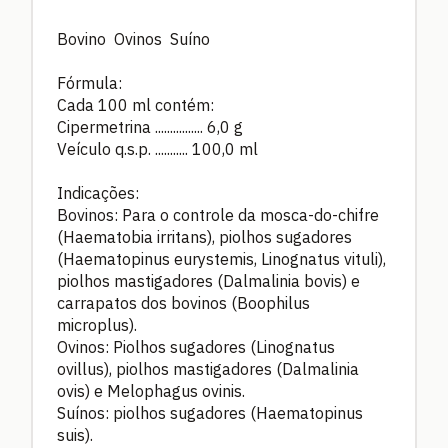
Bovino Ovinos Suíno
Fórmula:
Cada 100 ml contém:
Cipermetrina ................ 6,0 g
Veículo q.s.p. ........... 100,0 ml
Indicações:
Bovinos: Para o controle da mosca-do-chifre
(Haematobia irritans), piolhos sugadores
(Haematopinus eurystemis, Linognatus vituli),
piolhos mastigadores (Dalmalinia bovis) e
carrapatos dos bovinos (Boophilus
microplus).
Ovinos: Piolhos sugadores (Linognatus
ovillus), piolhos mastigadores (Dalmalinia
ovis) e Melophagus ovinis.
Suínos: piolhos sugadores (Haematopinus
suis).