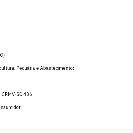
O)
icultura, Pecuária e Abastecimento:
MV: CRMV-SC 406
onsumidor: