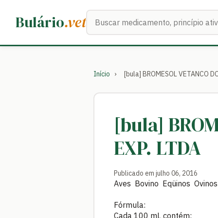
Buscar medicamentos
Bulário
.vet
Início
›
[bula] BROMESOL VETANCO DO 
[bula] BRO
EXP. LTDA
Publicado em julho 06, 2016
Aves Bovino Eqüinos Ovinos
Fórmula:
Cada 100 mL contém: