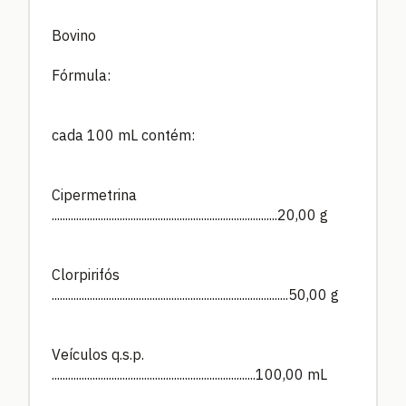
Bovino
Fórmula:
cada 100 mL contém:
Cipermetrina
...................................................................................20,00 g
Clorpirifós
.......................................................................................50,00 g
Veículos q.s.p.
...........................................................................100,00 mL