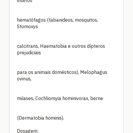
insetos
hematófagos (tabanideos, mosquitos,
Stomoxys
calcitrans, Haematobia e outros dípteros
prejudiciais
para os animais domésticos), Melophagus
ovinus,
miíases, Cochliomyia hominivorax, berne
(Dermatobia hominis).
Dosagem: