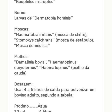
“Boophilus microplus”
Berne:
Larvas de “Dermatobia hominis”
Moscas:
“Haematobia irritans” (mosca de chifre),
“Stomoxys calcitrans” (mosca de estábulo),
“Musca doméstica”
Piolhos:
“Damalinia bovis”, “Haematopinus
eurysternus”, “Haematopinus” (piolho da
cauda)
Dosagem:
Usar 4 a 5 litros de calda para pulverizar um
bovino adulto, segundo a tabela:
Produto............Água
10 mL..................4 litros