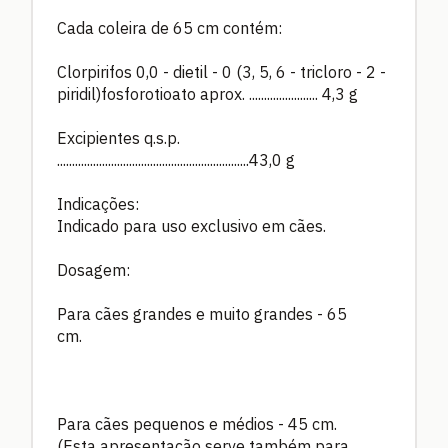
Cada coleira de 65 cm contém:
Clorpirifos 0,0 - dietil - 0 (3, 5, 6 - tricloro - 2 -
piridil)fosforotioato aprox. ....................... 4,3 g
Excipientes q.s.p.
................................................................43,0 g
Indicações:
Indicado para uso exclusivo em cães.
Dosagem:
Para cães grandes e muito grandes - 65
cm.
Para cães pequenos e médios - 45 cm.
(Esta apresentação serve também para