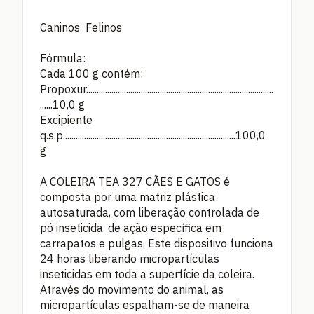
Caninos Felinos
Fórmula:
Cada 100 g contém:
Propoxur.........................................................................................
......10,0 g
Excipiente
q.s.p..................................................................................100,0
g
A COLEIRA TEA 327 CÃES E GATOS é
composta por uma matriz plástica
autosaturada, com liberação controlada de
pó inseticida, de ação específica em
carrapatos e pulgas. Este dispositivo funciona
24 horas liberando micropartículas
inseticidas em toda a superfície da coleira.
Através do movimento do animal, as
micropartículas espalham-se de maneira