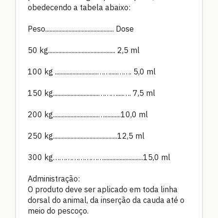
obedecendo a tabela abaixo:
Peso............................................... Dose
50 kg.............................................. 2,5 ml
100 kg .............................…….....……. 5,0 ml
150 kg...............................………....…. 7,5 ml
200 kg...............................…...........10,0 ml
250 kg............................................12,5 ml
300 kg……………………...........................15,0 ml
Administração:
O produto deve ser aplicado em toda linha
dorsal do animal, da inserção da cauda até o
meio do pescoço.