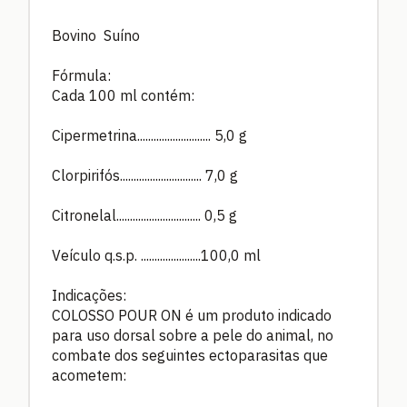
Bovino Suíno
Fórmula:
Cada 100 ml contém:
Cipermetrina........................... 5,0 g
Clorpirifós.............................. 7,0 g
Citronelal............................... 0,5 g
Veículo q.s.p. ......................100,0 ml
Indicações:
COLOSSO POUR ON é um produto indicado
para uso dorsal sobre a pele do animal, no
combate dos seguintes ectoparasitas que
acometem: