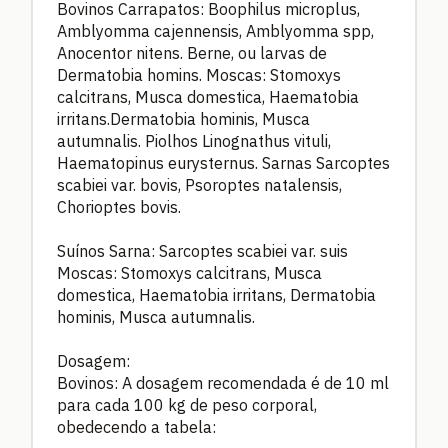
Bovinos Carrapatos: Boophilus microplus,
Amblyomma cajennensis, Amblyomma spp,
Anocentor nitens. Berne, ou larvas de
Dermatobia homins. Moscas: Stomoxys
calcitrans, Musca domestica, Haematobia
irritans.Dermatobia hominis, Musca
autumnalis. Piolhos Linognathus vituli,
Haematopinus eurysternus. Sarnas Sarcoptes
scabiei var. bovis, Psoroptes natalensis,
Chorioptes bovis.
Suínos Sarna: Sarcoptes scabiei var. suis
Moscas: Stomoxys calcitrans, Musca
domestica, Haematobia irritans, Dermatobia
hominis, Musca autumnalis.
Dosagem:
Bovinos: A dosagem recomendada é de 10 ml
para cada 100 kg de peso corporal,
obedecendo a tabela: