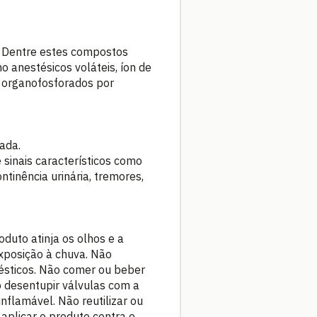
. Dentre estes compostos
anestésicos voláteis, íon de
 organofosforados por
ada.
sinais característicos como
ontinência urinária, tremores,
oduto atinja os olhos e a
xposição à chuva. Não
mésticos. Não comer ou beber
o desentupir válvulas com a
inflamável. Não reutilizar ou
plicar o produto contra o