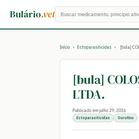
Buscar medicamentos
Bulário
.vet
Início
›
Ectoparasiticidas
›
[bula] C
[bula] COL
LTDA.
Publicado em julho 29, 2016
Ectoparasiticidas
Ourofino