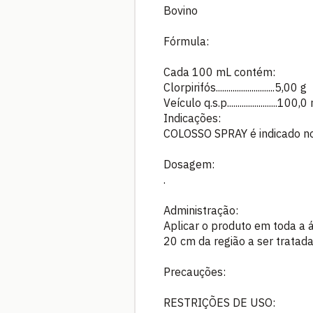
Bovino
Fórmula:
Cada 100 mL contém:
Clorpirifós............................5,00 g
Veículo q.s.p........................100,
Indicações:
COLOSSO SPRAY é indicado no 
Dosagem:
.
Administração:
Aplicar o produto em toda a 
20 cm da região a ser tratada
Precauções:
RESTRIÇÕES DE USO: