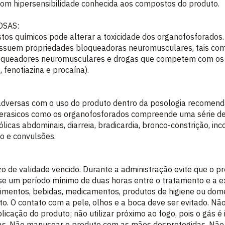
com hipersensibilidade conhecida aos compostos do produto.
SAS:
tos químicos pode alterar a toxicidade dos organofosforados
ssuem propriedades bloqueadoras neuromusculares, tais como 
loqueadores neuromusculares e drogas que competem com os
, fenotiazina e procaína).
dversas com o uso do produto dentro da posologia recomend
sterasicos como os organofosforados compreende uma série de 
cólicas abdominais, diarreia, bradicardia, bronco-constrição, inc
o e convulsões.
o de validade vencido. Durante a administração evite que o pr
e um período mínimo de duas horas entre o tratamento e a e
alimentos, bebidas, medicamentos, produtos de higiene ou do
o. O contato com a pele, olhos e a boca deve ser evitado. Nã
icação do produto; não utilizar próximo ao fogo, pois o gás é 
as. Não manusear o produto com as mãos desprotegidas. Não a