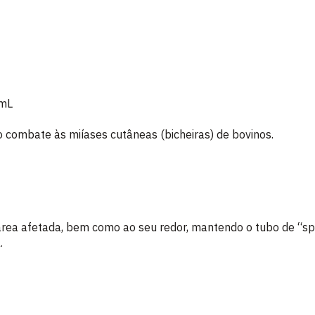
0 mL
combate às miíases cutâneas (bicheiras) de bovinos.
área afetada, bem como ao seu redor, mantendo o tubo de “sp
.