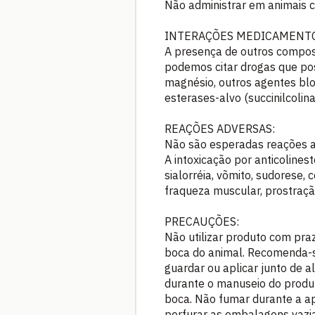
Não administrar em animais 
INTERAÇÕES MEDICAMENTO
A presença de outros compos
podemos citar drogas que po
magnésio, outros agentes b
esterases-alvo (succinilcolina
REAÇÕES ADVERSAS:
Não são esperadas reações a
A intoxicação por anticoline
sialorréia, võmito, sudorese, 
fraqueza muscular, prostraçã
PRECAUÇÕES:
Não utilizar produto com praz
boca do animal. Recomenda-s
guardar ou aplicar junto de 
durante o manuseio do produt
boca. Não fumar durante a apl
perfurar as embalagens vazi