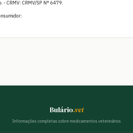
iro. - CRMV: CRMV/SP N° 6479.
onsumidor:
Bulário
.vet
Informações completas sobre medicamentos veterinários