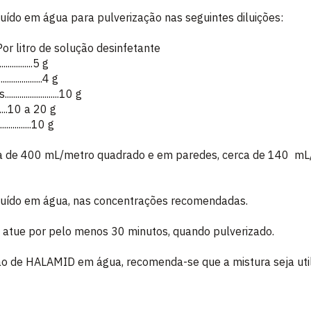
luído em água para pulverização nas seguintes diluições:
lução desinfetante
..............5 g
................4 g
..................10 g
.........10 a 20 g
..............10 g
ca de 400 mL/metro quadrado e em paredes, cerca de 140 mL
iluído em água, nas concentrações recomendadas.
 atue por pelo menos 30 minutos, quando pulverizado.
ção de HALAMID em água, recomenda-se que a mistura seja uti