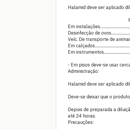
Halamid deve ser aplicado di
Por litro de so
Em instalações....................................
Desinfecção de ovos..........................
Veíc. De transporte de animais........
Em calçados...................................
Em instrumentos...............................
- Em pisos deve-se usar cer
Administração:
Halamid deve ser aplicado d
Deve-se deixar que o produto
Depois de preparada a dilui
até 24 horas.
Precauções: