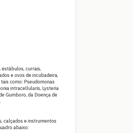
 estábulos, currais,
çados e ovos de incubadeira,
s, tais como: Pseudomonas
ia intracellularis, Lysteria
a de Gumboro, da Doença de
.
s, calçados e instrumentos
quadro abaixo: