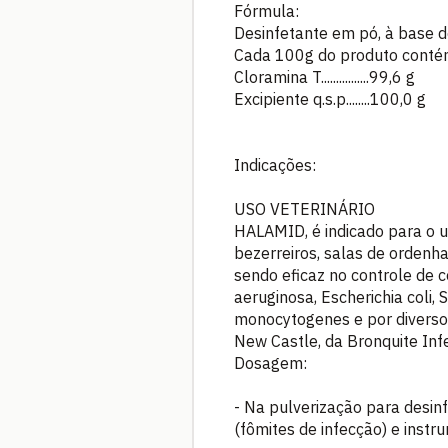
Fórmula:
Desinfetante em pó, à base d
Cada 100g do produto conté
Cloramina T................99,6 g
Excipiente q.s.p........100,0 g
Indicações:
USO VETERINÁRIO
HALAMID, é indicado para o us
bezerreiros, salas de ordenha,
sendo eficaz no controle de 
aeruginosa, Escherichia coli, 
monocytogenes e por diversos
New Castle, da Bronquite Infe
Dosagem:
- Na pulverização para desinf
(fômites de infecção) e instr