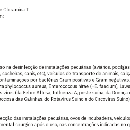
e Cloramina T.
m:
o na desinfecção de instalações pecuárias (aviários, pocilgas,
 cocheiras, canis, etc), veículos de transporte de animais, cal
contaminações por bactérias Gram positivas e Gram negativa
Staphylococcus aureus, Enterococcus hirae (=E. faecium), Lawson
 vírus (da Febre Aftosa, Influenza A, peste suína, da Doenç
cciosa das Galinhas, do Rotavírus Suíno e do Circovírus Suíno)
ecção das instalações pecuárias, ovos de incubadeira, veículo
umental cirúrgico após o uso, nas concentrações indicadas no 