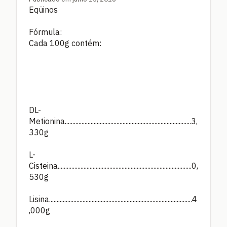
Eqüinos
Fórmula:
Cada 100g contém:
DL-
Metionina...................................................................................3,
330g
L-
Cisteina........................................................................................0,
530g
Lisina..............................................................................................4
,000g