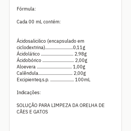
Fórmula:
Cada 00 mL contém:
Ácidosalicilico (encapsulado em
ciclodextrina)................................0,11g
Ácidolático ..................................... 2,98g
Ácidobórico .................................... 2,00g
Aloevera ........................................ 1,00g
Calêndula....................................... 2,00g
Excipienteq.s.p. ........................... 100mL
Indicações:
SOLUÇÃO PARA LIMPEZA DA ORELHA DE
CÃES E GATOS