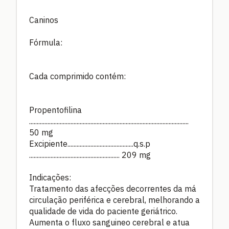
Caninos
Fórmula:
Cada comprimido contém:
Propentofilina
........................................................................................................
50 mg
Excipiente...........................................q.s.p
........................................................... 209 mg
Indicações:
Tratamento das afecções decorrentes da má
circulação periférica e cerebral, melhorando a
qualidade de vida do paciente geriátrico.
Aumenta o fluxo sanguineo cerebral e atua