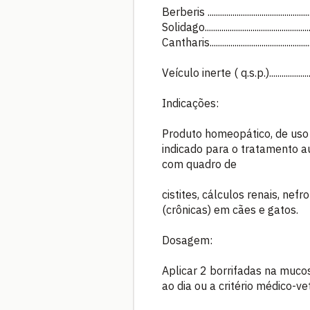
Berberis .............................................
Solidago..............................................
Cantharis............................................
Veículo inerte ( q.s.p.)..................
Indicações:
Produto homeopático, de uso v
indicado para o tratamento au
com quadro de
cistites, cálculos renais, nef
(crônicas) em cães e gatos.
Dosagem:
Aplicar 2 borrifadas na mucos
ao dia ou a critério médico-vet