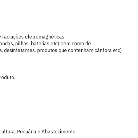
e radiações eletromagnéticas
roondas, pilhas, baterias etc) bem como de
s, desinfetantes, produtos que contenham cânfora etc).
roduto.
icultura, Pecuária e Abastecimento: