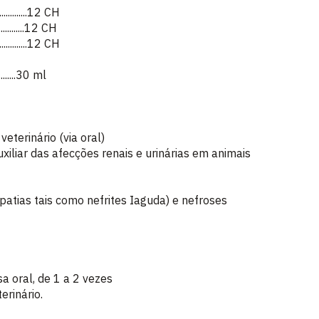
.................12 CH
................12 CH
.................12 CH
.........30 ml
eterinário (via oral)
xiliar das afecções renais e urinárias em animais
ropatias tais como nefrites Iaguda) e nefroses
a oral, de 1 a 2 vezes
erinário.