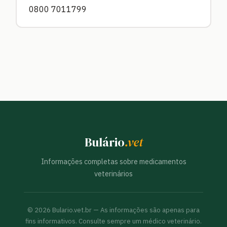
0800 7011799
Bulário
.vet
Informações completas sobre medicamentos
veterinários
©
2026
Bulario.vet.br — As informações são apenas para
fins informativos. Consulte sempre um médico veterinário.