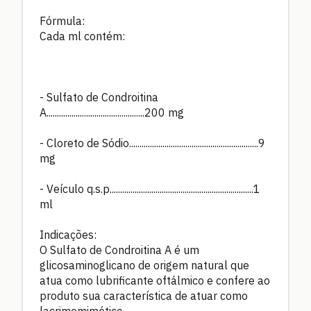
Fórmula:
Cada ml contém:
- Sulfato de Condroitina
A...............................................200 mg
- Cloreto de Sódio..............................................................9
mg
- Veículo q.s.p.....................................................................1
ml
Indicações:
O Sulfato de Condroitina A é um
glicosaminoglicano de origem natural que
atua como lubrificante oftálmico e confere ao
produto sua característica de atuar como