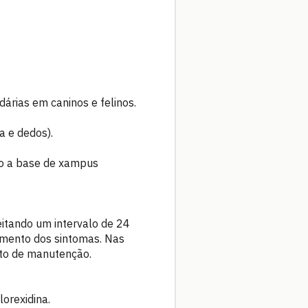
árias em caninos e felinos.
a e dedos).
to a base de xampus
itando um intervalo de 24
cimento dos sintomas. Nas
nto de manutenção.
orexidina.