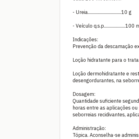
- Ureia....................................10 g
- Veículo q.s.p.......................100 
Indicações:
Prevenção da descamação exce
Loção hidratante para o trat
Loção dermohidratante e res
desengordurantes, na seborre
Dosagem:
Quantidade suficiente segun
horas entre as aplicações ou
seborreias recidivantes, ap
Administração:
Tópica. Aconselha-se admini