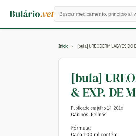
Buscar medicamentos
Bulário
.vet
Início
›
[bula] UREODERM LABYES DO BR
[bula] URE
& EXP. DE M
Publicado em julho 14, 2016
Caninos Felinos
Fórmula:
Cada 100 ml contém: