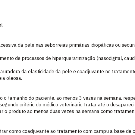
ml
ssiva da pele nas seborreias primárias idiopáticas ou secund
amento de processos de hiperqueratinização (nasodigital, caud
tauradora da elasticidade da pele e coadjuvante no tratamen
ia oleosa.
do o tamanho do paciente, ao menos 3 vezes na semana, respe
 segundo critério do médico veterinário.Tratar até o desapare
licar o produto ao menos duas vezes na semana como tratame
strar como coadjuvante ao tratamento com xampu a base de cl