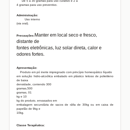
De 5 a 30 gramas para uso curativo e 2 a
4 gramas para uso preventivo.
Administração:
Uso interno
(via oral).
Manter em local seco e fresco,
Precauções:
distante de
fontes eletrônicas, luz solar direta, calor e
odores fortes.
Apresentação:
Produto
em pó inerte impregnado com princípio homeopático líquido
em solução hidro-alcoólica embalado em plástico leitoso de polietileno
de baixa
densidade, contendo
300
gramas
,
500
gramas
,
01
kg
e
10
kg
do produto, envasados em
embalagem secundária de sacos de ráfia de 30kg ou em caixa de
papelão de 9kg e
10kg.
Classe Terapêutica: