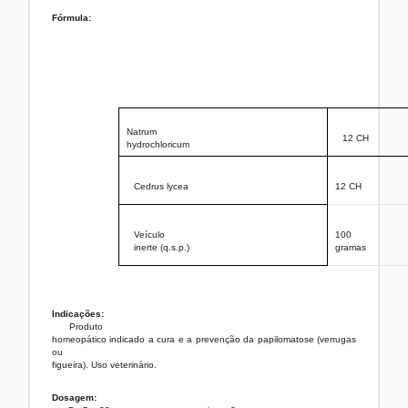
Fórmula:
Natrum
12 CH
hydrochloricum
Cedrus lycea
12 CH
Veículo
100
inerte (q.s.p.)
gramas
Indicações:
Produto
homeopático indicado a cura e a prevenção da papilomatose (verrugas
ou
figueira). Uso veterinário.
Dosagem: