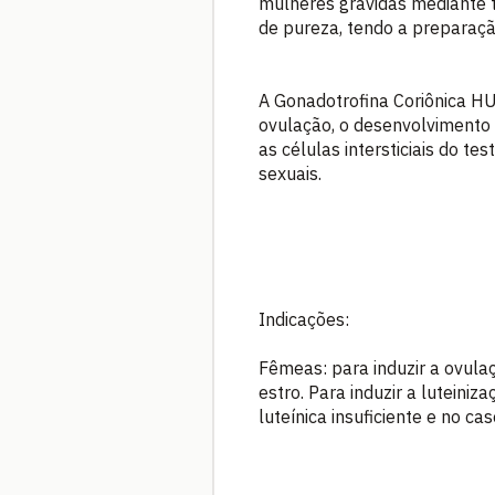
mulheres grávidas mediante t
de pureza, tendo a preparação
A Gonadotrofina Coriônica H
ovulação, o desenvolvimento
as células intersticiais do t
sexuais.
Indicações:
Fêmeas: para induzir a ovula
estro. Para induzir a luteini
luteínica insuficiente e no ca