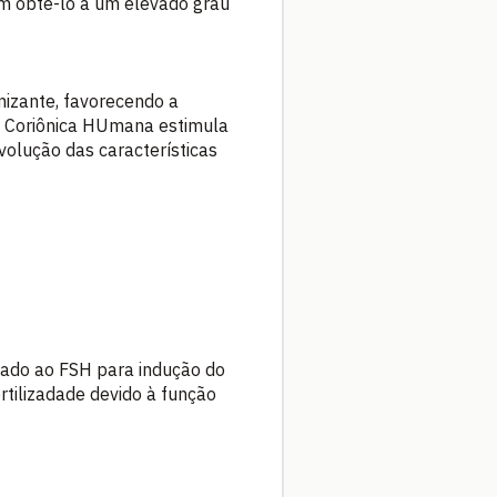
em obtê-lo a um elevado grau
izante, favorecendo a
a Coriônica HUmana estimula
volução das características
ciado ao FSH para indução do
ertilizadade devido à função