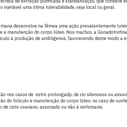
écnica de extração purificada e standarização, que consiste 
 injetável uma ótima tolerabilidade, seja local ou geral.
Umana desenvolve na fêmea uma ação prevalentemente lutein
 e a manutenção do corpo lúteo. Nos machos, a Gonadotrofin
esticulo à produção de andrógenos, favorecendo deste modo a e
ção nos casos de estro prolongadp, de cio silencioso ou asso
zação do folículo e manutenção do corpo lúteo, no caso de sunf
so de cisto ovariano, associado ou não à ninfomanis.