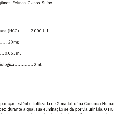
üinos Felinos Ovinos Suíno
HCG) ............. 2.000 U.I.
............... 20mg
............. 0,063mL
a ....................... 2mL
ração estéril e liofilizada de Gonadotrofina Coriônica Huma
ez, durante a qual sua eliminação se dá por via urinária. O HC