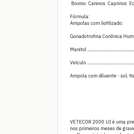
Bovino Caninos Caprinos Eq
Fórmula:
Ampolas com liofilizado:
Gonadotrofina Coriônica Humana (
Manitol ..............................................
Veículo ............................................
Ampola com diluente - sol. fisiológic
VETECOR 2000 UI é uma prepa
nos primeiros meses de gravid