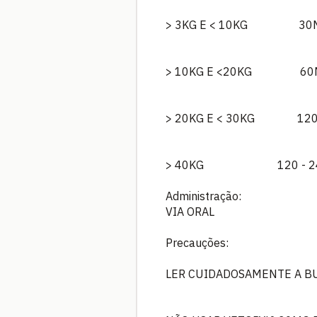
> 3KG E < 10KG 3
> 10KG E <20KG 6
> 20KG E < 30KG 1
> 40KG 120 - 24
Administração:
VIA ORAL
Precauções:
LER CUIDADOSAMENTE A BU