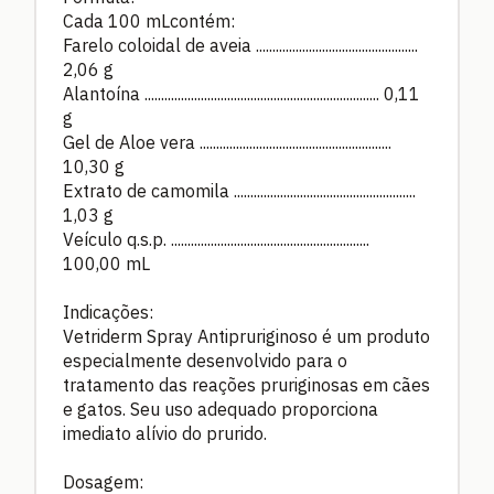
Cada 100 mLcontém:
Farelo coloidal de aveia .................................................
2,06 g
Alantoína ....................................................................... 0,11
g
Gel de Aloe vera ..........................................................
10,30 g
Extrato de camomila .......................................................
1,03 g
Veículo q.s.p. ............................................................
100,00 mL
Indicações:
Vetriderm Spray Antipruriginoso é um produto
especialmente desenvolvido para o
tratamento das reações pruriginosas em cães
e gatos. Seu uso adequado proporciona
imediato alívio do prurido.
Dosagem: