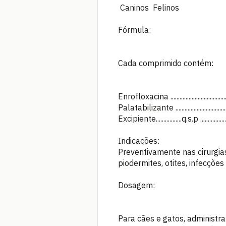
Caninos Felinos
Fórmula:
Cada comprimido contém:
Enrofloxacina ..........................................
Palatabilizante ........................................
Excipiente.................q.s.p ......................
Indicações:
Preventivamente nas cirurgias
piodermites, otites, infecções
Dosagem:
Para cães e gatos, administra