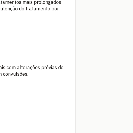
tratamentos mais prolongados
anutenção do tratamento por
ais com alterações prévias do
m convulsões.