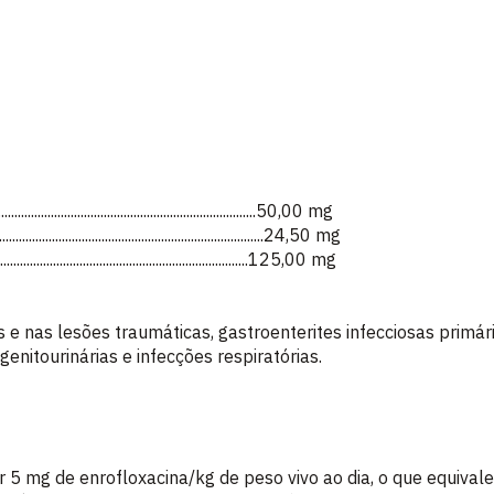
........................................................................50,00 mg
.........................................................................24,50 mg
......................................................................125,00 mg
 e nas lesões traumáticas, gastroenterites infecciosas primári
 genitourinárias e infecções respiratórias.
r 5 mg de enrofloxacina/kg de peso vivo ao dia, o que equiva