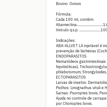
Bovino Ovinos
Fórmula:
Cada 100 mL contém:
Abamectina.....................................
Veículo q.s.p. .............................
Indicações:
ABA-ALLVET LA injetável é in
prevenção de bicheiras (Coch
ENDOPARASITOS
Nematódeos gastrintestinais 
hipobióticas), Trichostrongy
phlebotomum, Strongyloides, 
ECTOPARASITOS
Larvas de insetos: Dermatobi
Piolhos: Linognathus vituli 
Sarnas: Psoroptes bovis, Psor
Ajuda no controle de carrapa
por Chorioptes bovis.