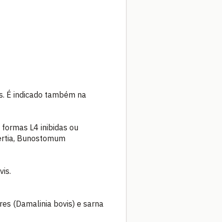
es. É indicado também na
formas L4 inibidas ou
bertia, Bunostomum
is.
es (Damalinia bovis) e sarna