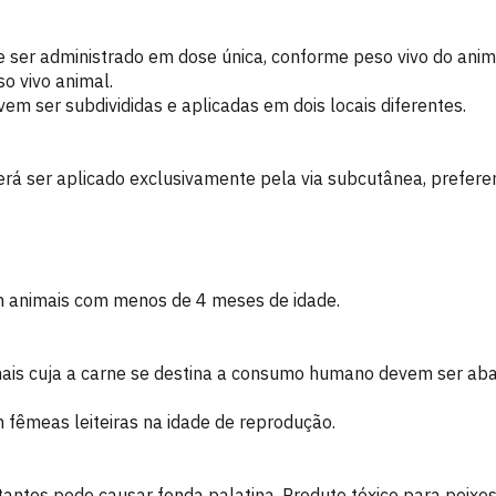
 ser administrado em dose única, conforme peso vivo do anim
o vivo animal.
em ser subdivididas e aplicadas em dois locais diferentes.
rá ser aplicado exclusivamente pela via subcutânea, prefer
m animais com menos de 4 meses de idade.
mais cuja a carne se destina a consumo humano devem ser abat
 fêmeas leiteiras na idade de reprodução.
ntes pode causar fenda palatina. Produto tóxico para peixes