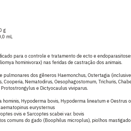
1,0 g
.100,0 mL
dicado para o controle e tratamento de ecto e endoparasitos
liomya hominivorax) nas feridas de castração dos animais.
e pulmonares dos gêneros Haemonchus, Ostertagia (inclusive 
lus, Cooperia, Nematodirus, Oesophagostomum, Trichuris, Cha
Protostrongylus e Dictyocaulus viviparus.
a hominis, Hypoderma bovis, Hypoderma lineatum e Oestrus ov
e Haematopinus eurysternus
optes ovis e Sarcoptes scabei var. bovis
tos comuns do gado (Boophilus microplus), piolhos mastigador