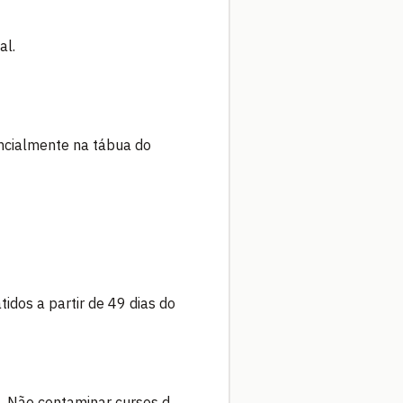
al.
encialmente na tábua do
idos a partir de 49 dias do
. Não contaminar cursos d