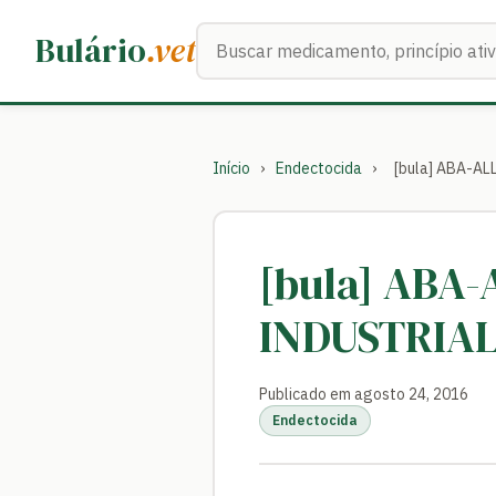
Buscar medicamentos
Bulário
.vet
Início
›
Endectocida
›
[bula] ABA-A
[bula] ABA
INDUSTRIAL
Publicado em agosto 24, 2016
Endectocida