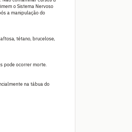
rimem o Sistema Nervoso
pós a manipulação do
ftosa, tétano, brucelose,
as pode ocorrer morte.
encialmente na tábua do