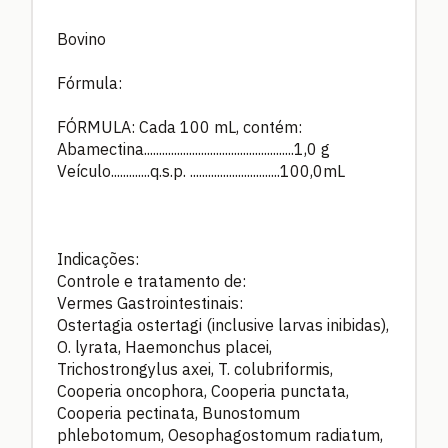
Bovino
Fórmula:
FÓRMULA: Cada 100 mL, contém:
Abamectina..................................................1,0 g
Veículo.............q.s.p. ..............................100,0mL
Indicações:
Controle e tratamento de:
Vermes Gastrointestinais:
Ostertagia ostertagi (inclusive larvas inibidas),
O. lyrata, Haemonchus placei,
Trichostrongylus axei, T. colubriformis,
Cooperia oncophora, Cooperia punctata,
Cooperia pectinata, Bunostomum
phlebotomum, Oesophagostomum radiatum,