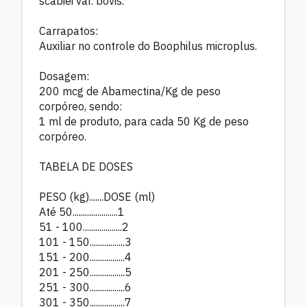
scabiei var. bovis.
Carrapatos:
Auxiliar no controle do Boophilus microplus.
Dosagem:
200 mcg de Abamectina/Kg de peso
corpóreo, sendo:
1 ml de produto, para cada 50 Kg de peso
corpóreo.
TABELA DE DOSES
PESO (kg).......DOSE (ml)
Até 50......................1
51 - 100...................2
101 - 150.................3
151 - 200.................4
201 - 250.................5
251 - 300.................6
301 - 350.................7