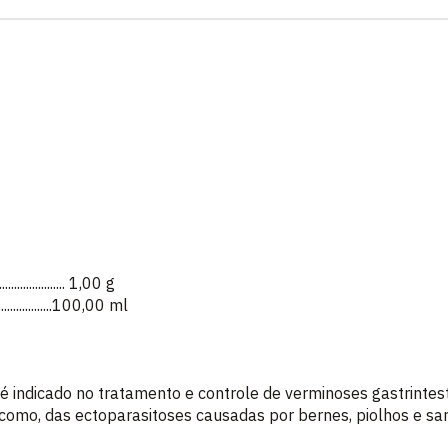
...................... 1,00 g
.....................100,00 ml
dicado no tratamento e controle de verminoses gastrintest
omo, das ectoparasitoses causadas por bernes, piolhos e sar