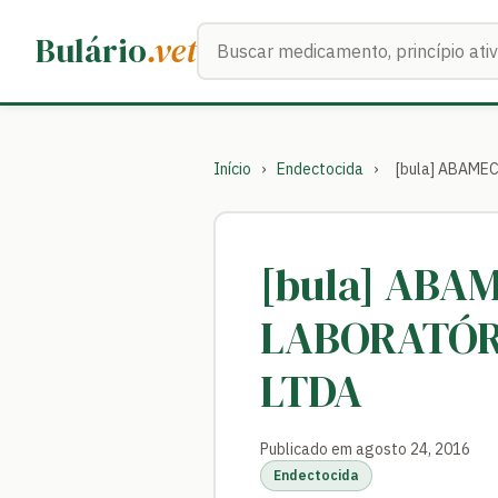
Buscar medicamentos
Bulário
.vet
Início
›
Endectocida
›
[bula] ABAM
[bula] ABA
LABORATÓR
LTDA
Publicado em agosto 24, 2016
Endectocida