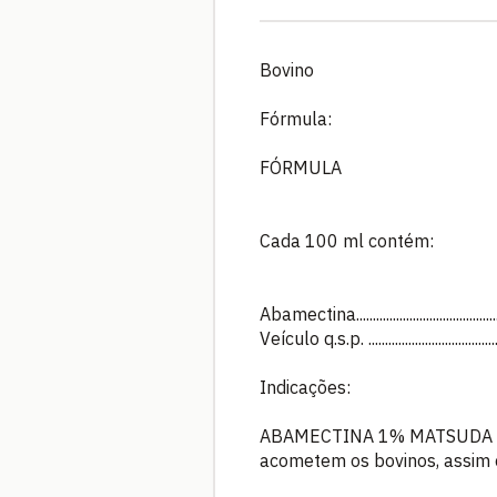
Bovino
Fórmula:
FÓRMULA
Cada 100 ml contém:
Abamectina..........................................
Veículo q.s.p. ...................................
Indicações:
ABAMECTINA 1% MATSUDA é in
acometem os bovinos, assim c