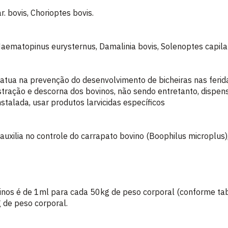
r. bovis, Chorioptes bovis.
, Haematopinus eurysternus, Damalinia bovis, Solenoptes capil
 na prevenção do desenvolvimento de bicheiras nas ferida
stração e descorna dos bovinos, não sendo entretanto, dispen
nstalada, usar produtos larvicidas específicos
ia no controle do carrapato bovino (Boophilus microplus),
nos é de 1ml para cada 50kg de peso corporal (conforme tab
 de peso corporal.