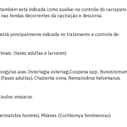
ém está indicada como auxiliar no controle do carrapato 
 nas feridas decorrentes da castração e descorna.
 principalmente indicada no tratamento e controle de:
inais: (fases adultas e larvares)
rongylus axei, Ostertagia ostertagi,Cooperia spp., Bunostom
ases adultas), Chabertia ovina, Nematodirus helvetianus.
aulus viviparus.
ermatobia hominis), Miíases (Cochliomya hominivorax)