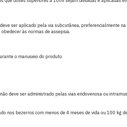
que doses superiores a 10ml sejam divididas e aplicadas em 
ser aplicado pela via subcutânea, preferencialmente na fr
 e obedecer às normas de assepsia.
urante o manuseio do produto.
deve ser administrado pelas vias endovenosa ou intramus
zado nos bezerros com menos de 4 meses de vida ou 100 kg de