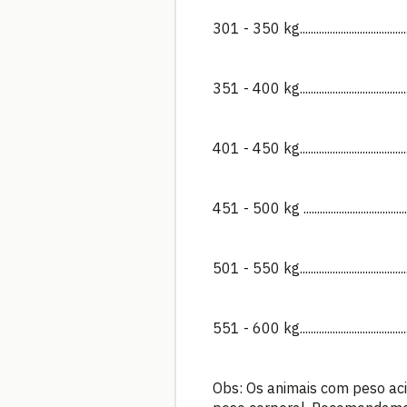
301 - 350 kg........................................
351 - 400 kg........................................
401 - 450 kg........................................
451 - 500 kg .....................................
501 - 550 kg......................................
551 - 600 kg......................................
Obs: Os animais com peso ac