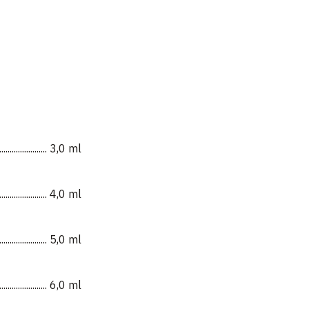
...................... 3,0 ml
...................... 4,0 ml
...................... 5,0 ml
...................... 6,0 ml