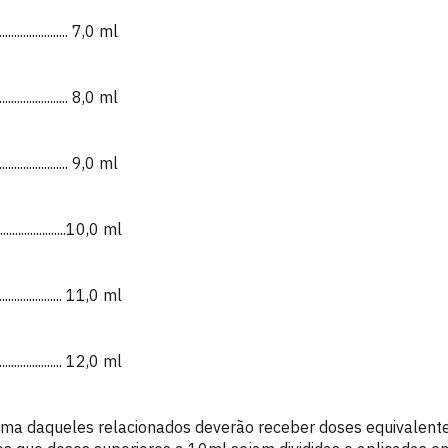
...................... 7,0 ml
...................... 8,0 ml
...................... 9,0 ml
.......................10,0 ml
...................... 11,0 ml
...................... 12,0 ml
ima daqueles relacionados deverão receber doses equivalent