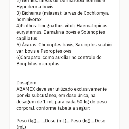
2) Bernes: larvas de Dermatobia hominis e
Hypoderma bovis
3) Bicheiras (miíases): larvas de Cochliomyia
hominivorax
4)Piolhos: Linognathus vituli, Haematopinus
eurysternus, Damalinia bovis e Solenoptes
capillatus
5) Ácaros: Chorioptes bovis, Sarcoptes scabiei
var. bovis e Psoroptes ovis
6)Carapato: como auxiliar no controle do
Boophilus microplus
Dosagem:
ABAMEX deve ser utilizado exclusivamente
por via subcutânea, em dose única, na
dosagem de 1 mL para cada 50 kg de peso
corporal, conforme tabela a seguir:
Peso (kg)..........Dose (mL).....Peso (kg).....Dose
(mL)