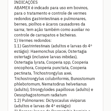
INDICAÇÕES
ABAMEX é indicado para uso em bovinos,
para o tratamento e controle de vermes
redondos gastrintestinais e pulmonares,
bernes, piolhos e ácaros causadores da
sarna; tem ação também como auxiliar no
controle de carrapatos e bicheiras.
1) Vermes redondos:
1.1) Gastrintestinais (adultos e larvas do 4º
estágio): Haemonchus placei, Ostertagia
ostertagii (inclusive larvas inibidas),
Ostertagia lyrata, Cooperia spp, Cooperia
oncophora, Cooperia punctata, Cooperia
pectinata, Trichostrongylus axei,
Trichostrongylus colubriformis, Bunostomum
phlebotomum, Nematodirus helvetianus
(adulto), Strongyloides papillosus (adulto) e
Oesophagostomum radiatum
1.2) Pulmonares: Dictyocaulus viviparus
(adultos e larvas de 4º estágio)