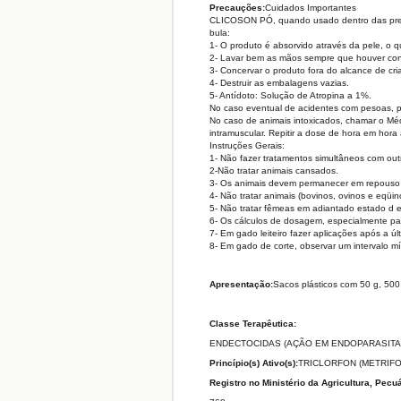
Precauções:
Cuidados Importantes
CLICOSON PÓ, quando usado dentro das preca
bula:
1- O produto é absorvido através da pele, o q
2- Lavar bem as mãos sempre que houver cont
3- Concervar o produto fora do alcance de cr
4- Destruir as embalagens vazias.
5- Antídoto: Solução de Atropina a 1%.
No caso eventual de acidentes com pesoas, p
No caso de animais intoxicados, chamar o Méd
intramuscular. Repitir a dose de hora em hor
Instruções Gerais:
1- Não fazer tratamentos simultâneos com out
2-Não tratar animais cansados.
3- Os animais devem permanecer em repouso p
4- Não tratar animais (bovinos, ovinos e eqü
5- Não tratar fêmeas em adiantado estado d 
6- Os cálculos de dosagem, especialmente para
7- Em gado leiteiro fazer aplicações após a ú
8- Em gado de corte, observar um intervalo mí
Apresentação:
Sacos plásticos com 50 g, 500
Classe Terapêutica:
ENDECTOCIDAS (AÇÃO EM ENDOPARASITAS
Princípio(s) Ativo(s):
TRICLORFON (METRIF
Registro no Ministério da Agricultura, Pecu