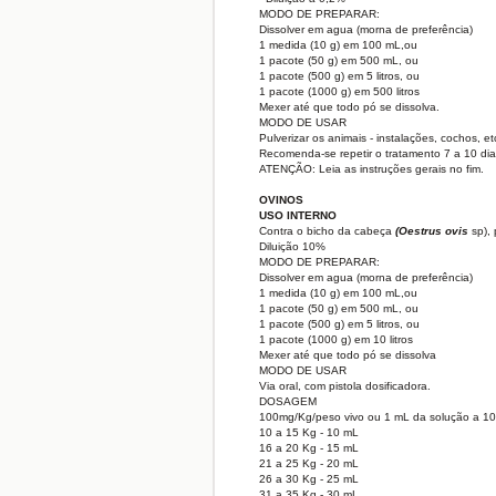
MODO DE PREPARAR:
Dissolver em agua (morna de preferência)
1 medida (10 g) em 100 mL,ou
1 pacote (50 g) em 500 mL, ou
1 pacote (500 g) em 5 litros, ou
1 pacote (1000 g) em 500 litros
Mexer até que todo pó se dissolva.
MODO DE USAR
Pulverizar os animais - instalações, cochos, et
Recomenda-se repetir o tratamento 7 a 10 dia
ATENÇÃO: Leia as instruções gerais no fim.
OVINOS
USO INTERNO
Contra o bicho da cabeça
(Oestrus ovis
sp),
Diluição 10%
MODO DE PREPARAR:
Dissolver em agua (morna de preferência)
1 medida (10 g) em 100 mL,ou
1 pacote (50 g) em 500 mL, ou
1 pacote (500 g) em 5 litros, ou
1 pacote (1000 g) em 10 litros
Mexer até que todo pó se dissolva
MODO DE USAR
Via oral, com pistola dosificadora.
DOSAGEM
100mg/Kg/peso vivo ou 1 mL da solução a 10
10 a 15 Kg - 10 mL
16 a 20 Kg - 15 mL
21 a 25 Kg - 20 mL
26 a 30 Kg - 25 mL
31 a 35 Kg - 30 mL