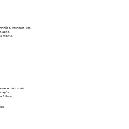
minhões, trasnpote, etc.
s após.
o folheto.
eiros e ninhos, etc.
s após.
o folheto.
écie