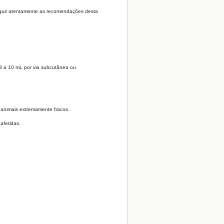
guir atentamente as recomendações desta
 3 a 10 mL por via subcutânea ou
 animais extremamente fracos.
aferidas.