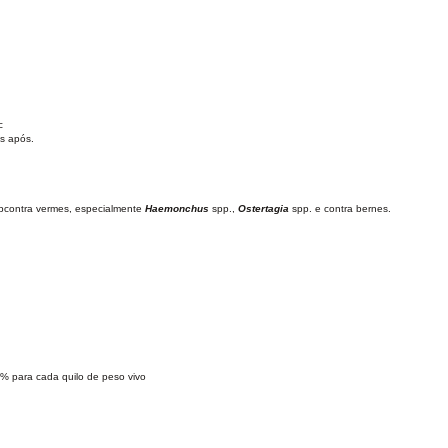
c
s após.
 pcontra vermes, especialmente
Haemonchus
spp.,
Ostertagia
spp. e contra bernes.
% para cada quilo de peso vivo