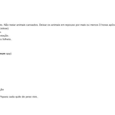
to. Não tratar animais cansados. Deixar os animais em repouso por mais ou menos 3 horas apó
iolose)
s.
estação.
o folheto.
omum
spp)
ação
%para cada quilo de peso vivo.