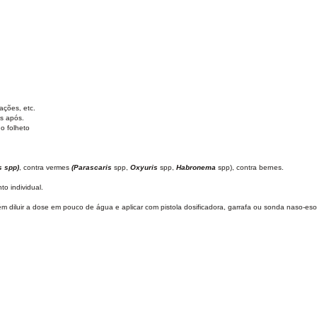
lações, etc.
s após.
o folheto
s spp)
, contra vermes
(Parascaris
spp,
Oxyuris
spp,
Habronema
spp), contra bernes.
o individual.
ém diluir a dose em pouco de água e aplicar com pistola dosificadora, garrafa ou sonda naso-es