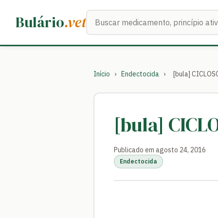
Buscar medicamentos
Bulário
.vet
Início
›
Endectocida
›
[bula] CICLOS
[bula] CIC
Publicado em agosto 24, 2016
Endectocida