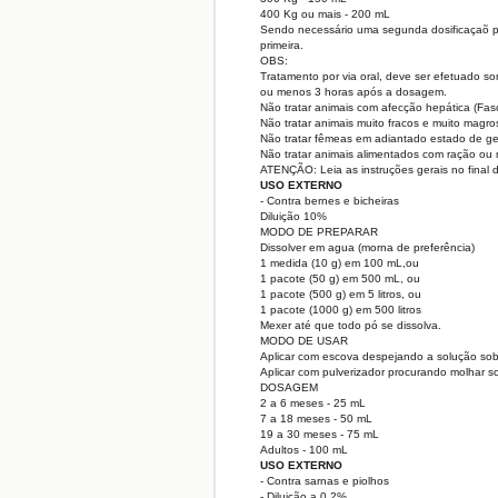
400 Kg ou mais - 200 mL
Sendo necessário uma segunda dosificaçaõ par
primeira.
OBS:
Tratamento por via oral, deve ser efetuado 
ou menos 3 horas após a dosagem.
Não tratar animais com afecção hepática (Fasc
Não tratar animais muito fracos e muito magro
Não tratar fêmeas em adiantado estado de g
Não tratar animais alimentados com ração ou
ATENÇÃO: Leia as instruções gerais no final d
USO EXTERNO
- Contra bernes e bicheiras
Diluição 10%
MODO DE PREPARAR
Dissolver em agua (morna de preferência)
1 medida (10 g) em 100 mL,ou
1 pacote (50 g) em 500 mL, ou
1 pacote (500 g) em 5 litros, ou
1 pacote (1000 g) em 500 litros
Mexer até que todo pó se dissolva.
MODO DE USAR
Aplicar com escova despejando a solução sobr
Aplicar com pulverizador procurando molhar s
DOSAGEM
2 a 6 meses - 25 mL
7 a 18 meses - 50 mL
19 a 30 meses - 75 mL
Adultos - 100 mL
USO EXTERNO
- Contra sarnas e piolhos
- Diluição a 0,2%