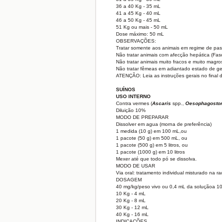
36 a 40 Kg - 35 mL
41 a 45 Kg - 40 mL
46 a 50 Kg - 45 mL
51 Kg ou mais - 50 mL
Dose máximo: 50 mL
OBSERVAÇÕES:
Tratar somente aos animais em regime de pas
Não tratar animais com afecção hepática (Fasc
Não tratar animais muito fracos e muito magro
Não tratar fêmeas em adiantado estado de g
ATENÇÃO: Leia as instruções gerais no final d
SUÍNOS
USO INTERNO
Contra vermes (
Ascaris
spp.,
Oesophagost
Diluição 10%
MODO DE PREPARAR
Dissolver em agua (morna de preferência)
1 medida (10 g) em 100 mL,ou
1 pacote (50 g) em 500 mL, ou
1 pacote (500 g) em 5 litros, ou
1 pacote (1000 g) em 10 litros
Mexer até que todo pó se dissolva.
MODO DE USAR
Via oral: tratamento individual misturado na r
DOSAGEM
40 mg/kg/peso vivo ou 0,4 mL da soluçãoa 10
10 Kg - 4 mL
20 Kg - 8 mL
30 Kg - 12 mL
40 Kg - 16 mL
INDICAÇÕES