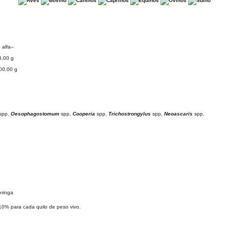
o alfa–
.98,00 g
..100,00 g
spp,
Oesophagostomum
spp,
Cooperia
spp,
Trichostrongylus
spp,
Neoascaris
spp.
eringa
10% para cada quilo de peso vivo.