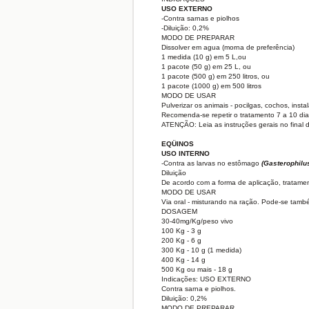
USO EXTERNO
-Contra sarnas e piolhos
-Diluição: 0,2%
MODO DE PREPARAR
Dissolver em agua (morna de preferência)
1 medida (10 g) em 5 L,ou
1 pacote (50 g) em 25 L, ou
1 pacote (500 g) em 250 litros, ou
1 pacote (1000 g) em 500 litros
MODO DE USAR
Pulverizar os animais - pocilgas, cochos, insta
Recomenda-se repetir o tratamento 7 a 10 dia
ATENÇÃO: Leia as instruções gerais no final d
EQÜINOS
USO INTERNO
-Contra as larvas no estômago
(Gasterophilu
Diluição
De acordo com a forma de aplicação, tratament
MODO DE USAR
Via oral - misturando na ração. Pode-se tamb
DOSAGEM
30-40mg/Kg/peso vivo
100 Kg - 3 g
200 Kg - 6 g
300 Kg - 10 g (1 medida)
400 Kg - 14 g
500 Kg ou mais - 18 g
Indicações: USO EXTERNO
Contra sarna e piolhos.
Diluição: 0,2%
MODO DE PREPARAR