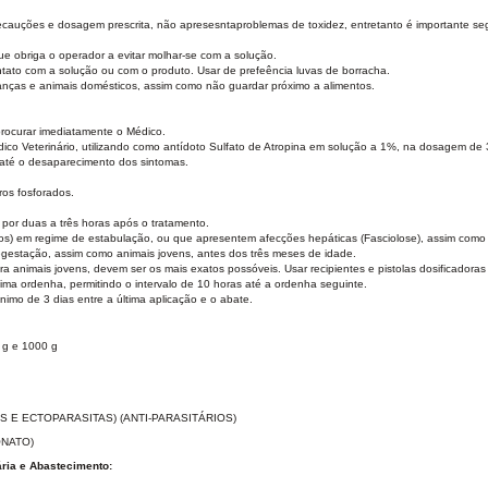
uções e dosagem prescrita, não apresesntaproblemas de toxidez, entretanto é importante se
ue obriga o operador a evitar molhar-se com a solução.
ato com a solução ou com o produto. Usar de prefeência luvas de borracha.
ianças e animais domésticos, assim como não guardar próximo a alimentos.
rocurar imediatamente o Médico.
ico Veterinário, utilizando como antídoto Sulfato de Atropina em solução a 1%, na dosagem de
a até o desaparecimento dos sintomas.
ros fosforados.
or duas a três horas após o tratamento.
inos) em regime de estabulação, ou que apresentem afecções hepáticas (Fasciolose), assim como
egestação, assim como animais jovens, antes dos três meses de idade.
 animais jovens, devem ser os mais exatos possóveis. Usar recipientes e pistolas dosificadoras 
ltima ordenha, permitindo o intervalo de 10 horas até a ordenha seguinte.
nimo de 3 dias entre a última aplicação e o abate.
 g e 1000 g
 E ECTOPARASITAS) (ANTI-PARASITÁRIOS)
ONATO)
ária e Abastecimento: