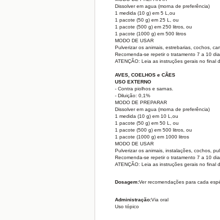
Dissolver em agua (morna de preferência)
1 medida (10 g) em 5 L,ou
1 pacote (50 g) em 25 L, ou
1 pacote (500 g) em 250 litros, ou
1 pacote (1000 g) em 500 litros
MODO DE USAR
Pulverizar os animais, estrebarias, cochos, ca
Recomenda-se repetir o tratamento 7 a 10 dia
ATENÇÃO: Leia as instruções gerais no final d
AVES, COELHOS e CÃES
USO EXTERNO
- Contra piolhos e sarnas.
- Diluição: 0,1%
MODO DE PREPARAR
Dissolver em agua (morna de preferência)
1 medida (10 g) em 10 L,ou
1 pacote (50 g) em 50 L, ou
1 pacote (500 g) em 500 litros, ou
1 pacote (1000 g) em 1000 litros
MODO DE USAR
Pulverizar os animais, instalações, cochos, pul
Recomenda-se repetir o tratamento 7 a 10 dia
ATENÇÃO: Leia as instruções gerais no final d
Dosagem:
Ver recomendações para cada esp
Administração:
Via oral
Uso tópico