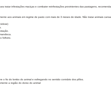
a tratar infestações maciças e combater reinfestações provinientes das pastagens, recomenda-
somente aos animais em regime de pasto com mais de 3 meses de idade. Não tratar animais cansa
iolose)
s.
estação.
 mandioca.
o folheto.
e o fio do lombo do animal e esfregando no sentido contrário dos pêlos.
omente a região do dorso do animal