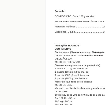
Fórmula:
COMPOSIÇÃO: Cada 100 g contém:
Triclorfon (Éster 0.0-dimetílico do ácido Triclor
hidroxietil fosfônico).....................................
Excipiente ... q.s.p......................................
Indicações:
BOVINOS
USO INTERNO
Contra verme
(Haemonchus
spp,
Ostertagia
Contra bernes larva da
Dermatobia hominis
DILUIÇÃO: 10%
MODO DE PREPARAR:
Dissolver em agua (morna de preferência)
1 medida (10 g) em 100 mL,ou
1 pacote (50 g) em 500 mL, ou
1 pacote (500 g) em 5 litros, ou
1 pacote (1000 g) em 10 litros
Mexer até que todo pó se dissolva
MODO DE USAR
Via oral com pistola dosificadora, garrafa ou s
DOSAGEM:
50 mg/Kg/ peso vivo ou 5,0 mL de soluçaõ a 
Até 100 Kg - 50 mL
200 Kg - 100 mL
300 Kg - 150 mL