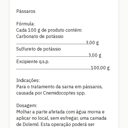
Pássaros
Fórmula:
Cada 100 g de produto contém:
Carbonato de potássio
.................................................................................3,00 g
Sulfureto de potássio
....................................................................................3,00 g
Excipiente q.s.p.
.......................................................................................100,00 g
Indicações:
Para o tratamento da sarna em pássaros,
causada por Cnemidocoptes spp.
Dosagem:
Molhar a parte afetada com água morna e
aplicar no local, sem esfregar, uma camada
de Dolemil. Esta operação poderá ser