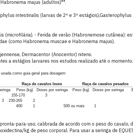
), Habronema majus (adultos)**.
ylus intestinalis (larvas de 2º e 3º estágios),Gasterophylus 
alis (microfilária). - Ferida de verão (Habronemose cutânea): e
uridae (como Habronema muscae e Habronema majus).
ennense, Dermacentor (Anocentor) nitens.
ntes a estágios larvares nos estudos realizado até o momento.
er usada como guia geral para dosagem:
aça de cavalos leves Raça de cavalos pesados
 seringa Peso (kg) Doses por seringa Peso (kg) Doses
5-170 3
3
230-265
2
400
1 500 ou mais
1
ronta-para-uso, calibrada de acordo com o peso do cavalo, d
idectina/kg de peso corporal. Para usar a seringa de EQUEST