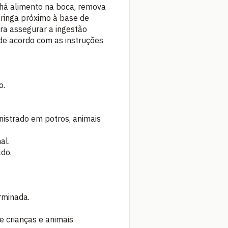
 há alimento na boca, remova
eringa próximo à base de
ra assegurar a ingestão
de acordo com as instruções
o.
nistrado em potros, animais
al.
ado.
rminada.
 crianças e animais