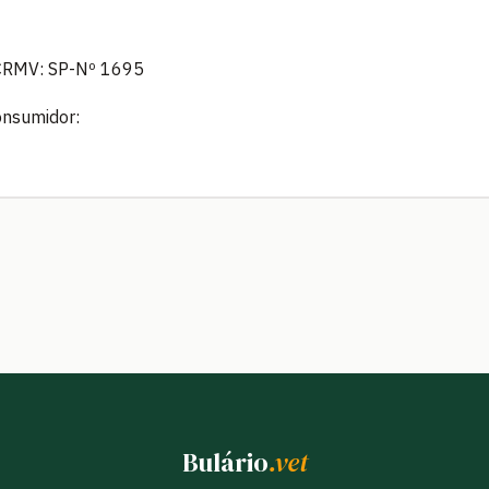
 CRMV: SP-Nº 1695
onsumidor:
Bulário
.vet