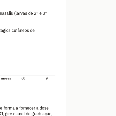
nasalis (larvas de 2° e 3°
stágios cutâneos de
 por seringa 3 meses 60 9
e forma a fornecer a dose
, gire o anel de graduação,