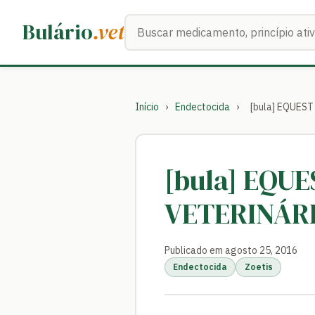
Buscar medicamentos
Bulário
.vet
Início
›
Endectocida
›
[bula] EQUES
[bula] EQU
VETERINÁR
Publicado em agosto 25, 2016
Endectocida
Zoetis