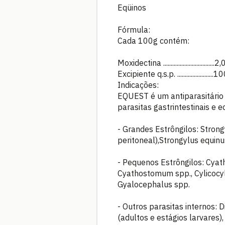
Eqüinos
Fórmula:
Cada 100g contém:
Moxidectina ..................................2
Excipiente q.s.p. ........................
Indicações:
EQUEST é um antiparasitário 
parasitas gastrintestinais e 
- Grandes Estrôngilos: Strong
peritoneal),Strongylus equinu
- Pequenos Estrôngilos: Cyath
Cyathostomum spp., Cylicocyl
Gyalocephalus spp.
- Outros parasitas internos: D
(adultos e estágios larvares)