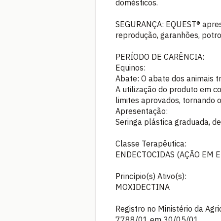
domésticos.
SEGURANÇA: EQUEST® aprese
reprodução, garanhões, potro
PERÍODO DE CARÊNCIA:
Equinos:
Abate: O abate dos animais t
A utilização do produto em c
limites aprovados, tornando
Apresentação:
Seringa plástica graduada, de
Classe Terapêutica:
ENDECTOCIDAS (AÇÃO EM E
Princípio(s) Ativo(s):
MOXIDECTINA
Registro no Ministério da Agr
7788/01 em 30/05/01