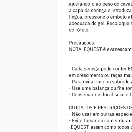
ajustando-o ao peso do caval
a capa da seringa e introduz
língua, pressione o êmbolo a
adequada do gel. Recoloque 
do rótulo.
Precauções:
NOTA: EQUEST é evanescente u
- Cada seringa pode conter E
em crescimento ou raças mais
- Para evitar sub ou sobredo
- Use uma balança ou fita to
- Conservar em local seco e f
CUIDADOS E RESTRIÇÕES DE
- Não usar em outras espécie
- Evite fumar ou comer dura
-EQUEST, assim como todos o