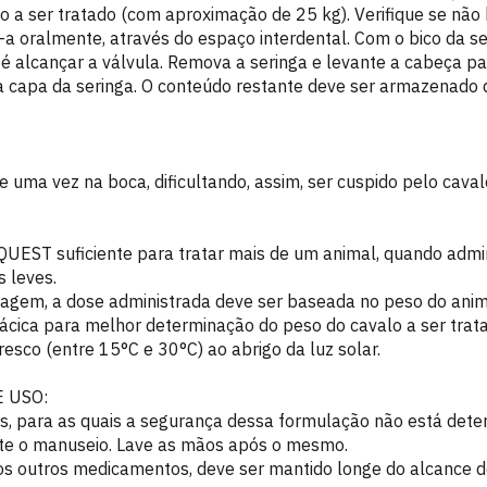
o a ser tratado (com aproximação de 25 kg). Verifique se não
a-a oralmente, através do espaço interdental. Com o bico da s
té alcançar a válvula. Remova a seringa e levante a cabeça pa
a capa da seringa. O conteúdo restante deve ser armazenado 
ma vez na boca, dificultando, assim, ser cuspido pelo caval
QUEST suficiente para tratar mais de um animal, quando admi
 leves.
sagem, a dose administrada deve ser baseada no peso do anim
rácica para melhor determinação do peso do cavalo a ser trat
resco (entre 15°C e 30°C) ao abrigo da luz solar.
 USO:
s, para as quais a segurança dessa formulação não está dete
nte o manuseio. Lave as mãos após o mesmo.
s outros medicamentos, deve ser mantido longe do alcance de