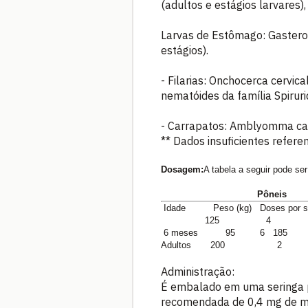
(adultos e estágios larvares
Larvas de Estômago: Gasteroph
estágios).
- Filarias: Onchocerca cervic
nematóides da família Spir
- Carrapatos: Amblyomma caj
** Dados insuficientes refere
Dosagem:
A tabela a seguir pode s
Pôneis R
Idade Peso (kg) Doses por
125 4 15
6 meses 95
6
185
Adultos
200 2 
Administração:
É embalado em uma seringa p
recomendada de 0,4 mg de mox