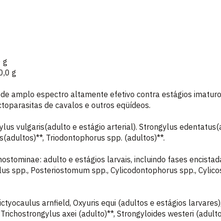
,0 g
100,0 g
de amplo espectro altamente efetivo contra estágios imaturos
ectoparasitas de cavalos e outros eqüídeos.
ylus vulgaris(adulto e estágio arterial). Strongylus edentatus(
s(adultos)**, Triodontophorus spp. (adultos)**.
ostominae: adulto e estágios larvais, incluindo fases encistad
us spp., Posteriostomum spp., Cylicodontophorus spp., Cylico
ictyocaulus arnfield, Oxyuris equi (adultos e estágios larvare
, Trichostrongylus axei (adulto)**, Strongyloides westeri (ad