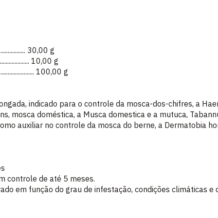
..................... 30,00 g
....................... 10,00 g
........................ 100,00 g
longada, indicado para o controle da mosca-dos-chifres, a Hae
rans, mosca doméstica, a Musca domestica e a mutuca, Tabann
omo auxiliar no controle da mosca do berne, a Dermatobia hom
es
m controle de até 5 meses.
ado em função do grau de infestação, condições climáticas e d