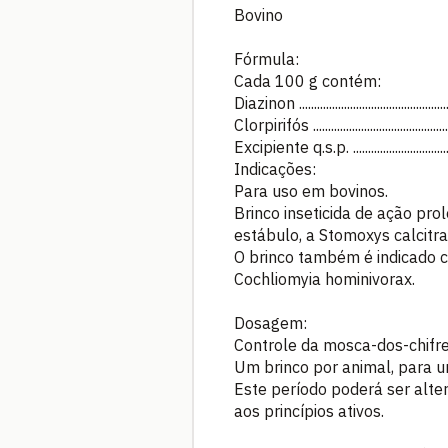
Bovino
Fórmula:
Cada 100 g contém:
Diazinon ..............................................
Clorpirifós ..........................................
Excipiente q.s.p. ...............................
Indicações:
Para uso em bovinos.
Brinco inseticida de ação pro
estábulo, a Stomoxys calcit
O brinco também é indicado c
Cochliomyia hominivorax.
Dosagem:
Controle da mosca-dos-chifr
Um brinco por animal, para u
Este período poderá ser alter
aos princípios ativos.