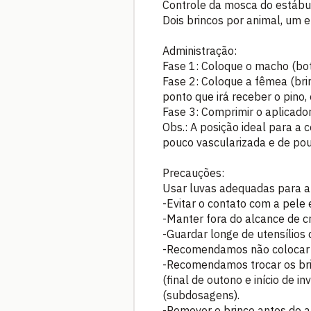
Controle da mosca do estábu
Dois brincos por animal, um 
Administração:
Fase 1: Coloque o macho (botã
Fase 2: Coloque a fêmea (brin
ponto que irá receber o pino,
Fase 3: Comprimir o aplicador 
Obs.: A posição ideal para a 
pouco vascularizada e de pou
Precauções:
Usar luvas adequadas para ap
-Evitar o contato com a pele
-Manter fora do alcance de c
-Guardar longe de utensílios d
-Recomendamos não colocar 
-Recomendamos trocar os bri
(final de outono e início de i
(subdosagens).
-Remover o brinco antes do a