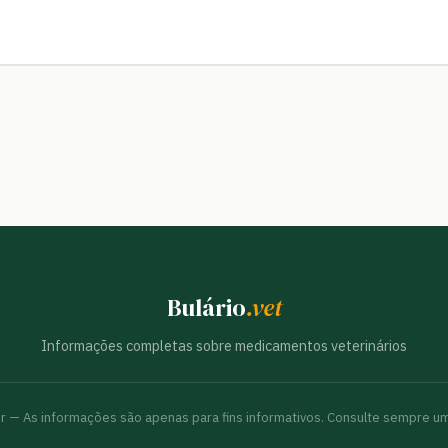
Bulário
.vet
Informações completas sobre medicamentos veterinários
br — As informações são apenas para fins informativos. Consulte sempre um