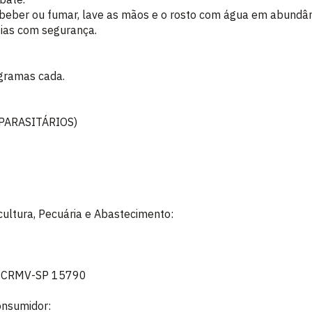
 beber ou fumar, lave as mãos e o rosto com água em abundân
zias com segurança.
gramas cada.
PARASITÁRIOS)
icultura, Pecuária e Abastecimento:
V: CRMV-SP 15790
onsumidor: