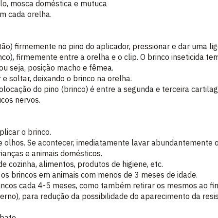
lo, mosca doméstica e mutuca
em cada orelha.
o) firmemente no pino do aplicador, pressionar e dar uma lige
co), firmemente entre a orelha e o clip. O brinco inseticida t
 ou seja, posição macho e fêmea.
e soltar, deixando o brinco na orelha.
colocação do pino (brinco) é entre a segunda e terceira cartila
cos nervos.
licar o brinco.
 e olhos. Se acontecer, imediatamente lavar abundantemente os
rianças e animais domésticos.
e cozinha, alimentos, produtos de higiene, etc.
os brincos em animais com menos de 3 meses de idade.
ncos cada 4-5 meses, como também retirar os mesmos ao fin
nverno), para redução da possibilidade do aparecimento da resis
bate.