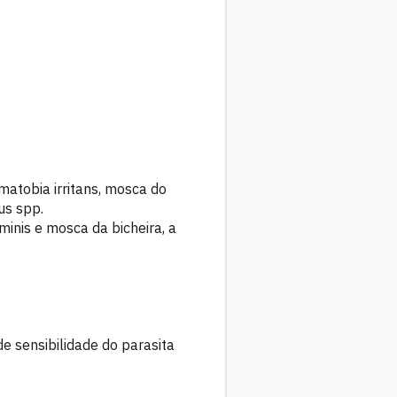
matobia irritans, mosca do
us spp.
inis e mosca da bicheira, a
e sensibilidade do parasita