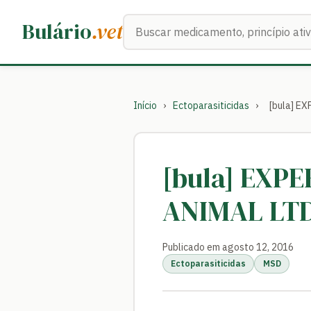
Buscar medicamentos
Bulário
.vet
Início
›
Ectoparasiticidas
›
[bula] E
[bula] EXP
ANIMAL LT
Publicado em agosto 12, 2016
Ectoparasiticidas
MSD