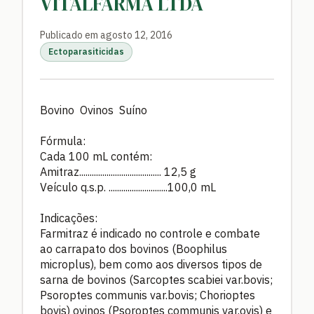
VITALFARMA LTDA
Publicado em agosto 12, 2016
Ectoparasiticidas
Bovino Ovinos Suíno
Fórmula:
Cada 100 mL contém:
Amitraz....................................... 12,5 g
Veículo q.s.p. ............................100,0 mL
Indicações:
Farmitraz é indicado no controle e combate
ao carrapato dos bovinos (Boophilus
microplus), bem como aos diversos tipos de
sarna de bovinos (Sarcoptes scabiei var.bovis;
Psoroptes communis var.bovis; Chorioptes
bovis) ovinos (Psoroptes communis var.ovis) e