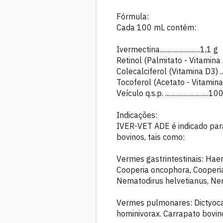
Fórmula:
Cada 100 mL contém:
Ivermectina...........................1,1 g
Retinol (Palmitato - Vitamina A
Colecalciferol (Vitamina D3) ....
Tocoferol (Acetato - Vitamina E)
Veículo q.s.p. .............................
Indicações:
IVER-VET ADE é indicado para
bovinos, tais como:
Vermes gastrintestinais: Haem
Cooperia oncophora, Cooper
Nematodirus helvetianus, Nem
Vermes pulmonares: Dictyocau
hominivorax. Carrapato bovin