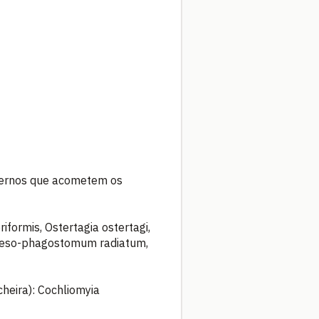
xternos que acometem os
iformis, Ostertagia ostertagi,
Oeso-phagostomum radiatum,
heira): Cochliomyia