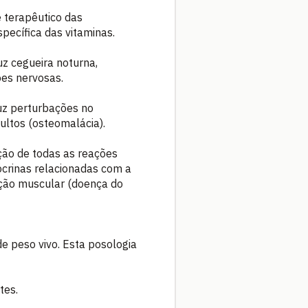
 terapêutico das
pecífica das vitaminas.
uz cegueira noturna,
ões nervosas.
uz perturbações no
ultos (osteomalácia).
ação de todas as reações
crinas relacionadas com a
ação muscular (doença do
e peso vivo. Esta posologia
tes.