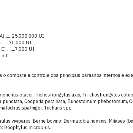
) ...... 25.000.000 UI
........70.000 UI
 .........7.000 UI
100 mL
 o combate e controle dos principais parasitos internos e e
onchus placei, Trichostrongylus axei, Tri-chostrongylus colubr
ia punctata, Cooperia pectinata, Bunostomum phebotomum, 
atodirus spathiger, Trichuris spp.
lus viviparus. Berne bovino: Dermatobia hominis. Miíases (bic
o: Boophylus microplus.