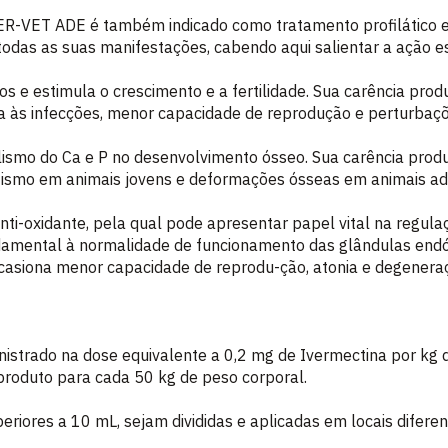
VER-VET ADE é também indicado como tratamento profilático e
todas as suas manifestações, cabendo aqui salientar a ação es
ios e estimula o crescimento e a fertilidade. Sua carência prod
ia às infecções, menor capacidade de reprodução e perturbaç
lismo do Ca e P no desenvolvimento ósseo. Sua carência prod
tismo em animais jovens e deformações ósseas em animais ad
anti-oxidante, pela qual pode apresentar papel vital na regul
damental à normalidade de funcionamento das glândulas endó
 ocasiona menor capacidade de reprodu-ção, atonia e degener
strado na dose equivalente a 0,2 mg de Ivermectina por kg d
produto para cada 50 kg de peso corporal.
iores a 10 mL, sejam divididas e aplicadas em locais diferen