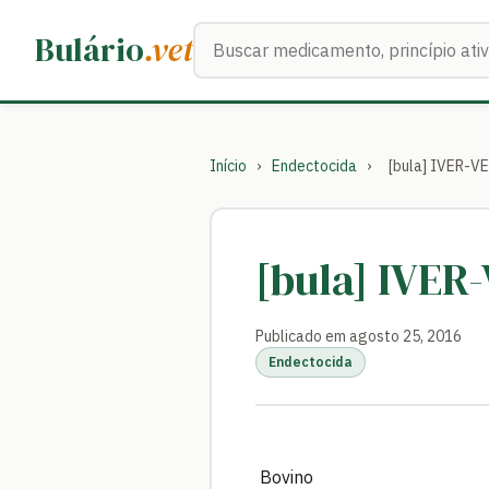
Buscar medicamentos
Bulário
.vet
Início
›
Endectocida
›
[bula] IVER-
[bula] IVE
Publicado em agosto 25, 2016
Endectocida
Bovino