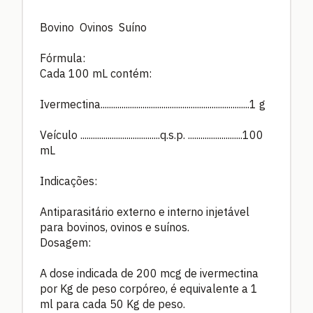
Bovino Ovinos Suíno
Fórmula:
Cada 100 mL contém:
Ivermectina.......................................................................1 g
Veículo ......................................q.s.p. ..........................100
mL
Indicações:
Antiparasitário externo e interno injetável
para bovinos, ovinos e suínos.
Dosagem:
A dose indicada de 200 mcg de ivermectina
por Kg de peso corpóreo, é equivalente a 1
ml para cada 50 Kg de peso.