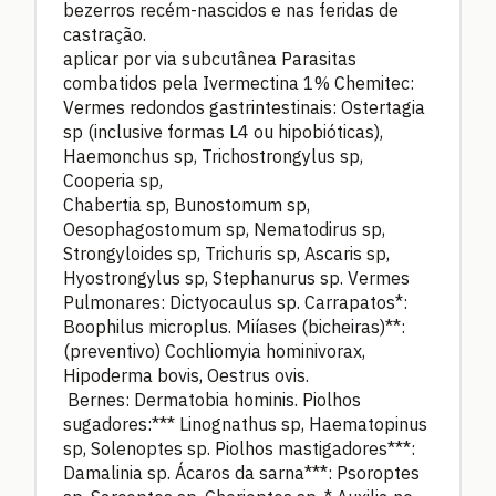
bezerros recém-nascidos e nas feridas de
castração.
aplicar por via subcutânea Parasitas
combatidos pela Ivermectina 1% Chemitec:
Vermes redondos gastrintestinais: Ostertagia
sp (inclusive formas L4 ou hipobióticas),
Haemonchus sp, Trichostrongylus sp,
Cooperia sp,
Chabertia sp, Bunostomum sp,
Oesophagostomum sp, Nematodirus sp,
Strongyloides sp, Trichuris sp, Ascaris sp,
Hyostrongylus sp, Stephanurus sp. Vermes
Pulmonares: Dictyocaulus sp. Carrapatos*:
Boophilus microplus. Miíases (bicheiras)**:
(preventivo) Cochliomyia hominivorax,
Hipoderma bovis, Oestrus ovis.
Bernes: Dermatobia hominis. Piolhos
sugadores:*** Linognathus sp, Haematopinus
sp, Solenoptes sp. Piolhos mastigadores***:
Damalinia sp. Ácaros da sarna***: Psoroptes