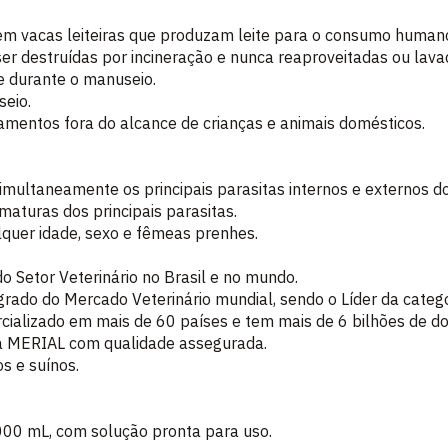
em vacas leiteiras que produzam leite para o consumo humano
r destruídas por incineração e nunca reaproveitadas ou lava
se durante o manuseio.
seio.
amentos fora do alcance de crianças e animais domésticos.
multaneamente os principais parasitas internos e externos do
maturas dos principais parasitas.
lquer idade, sexo e fêmeas prenhes.
o Setor Veterinário no Brasil e no mundo.
grado do Mercado Veterinário mundial, sendo o Líder da catego
cializado em mais de 60 países e tem mais de 6 bilhões de do
na MERIAL com qualidade assegurada.
s e suínos.
000 mL, com solução pronta para uso.