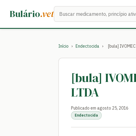
Buscar medicamentos
Bulário
.vet
Início
›
Endectocida
›
[bula] IVOME
[bula] IVO
LTDA
Publicado em agosto 25, 2016
Endectocida