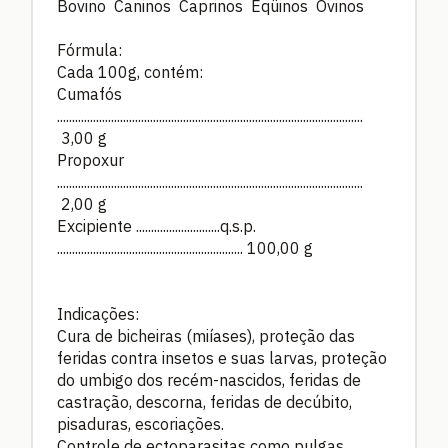
Bovino Caninos Caprinos Eqüinos Ovinos
Fórmula:
Cada 100g, contém:
Cumafós
......................................................................................................
3,00 g
Propoxur
......................................................................................................
2,00 g
Excipiente ............................q.s.p.
.............................................................. 100,00 g
Indicações:
Cura de bicheiras (miíases), proteção das
feridas contra insetos e suas larvas, proteção
do umbigo dos recém-nascidos, feridas de
castração, descorna, feridas de decúbito,
pisaduras, escoriações.
Controle de ectoparasitas como pulgas,