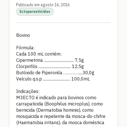
Publicado em agosto 16, 2016
Ectoparasiticidas
Bovino
Fórmula:
Cada 100 mL contém:
Cipermetrina ................................... 7,5g
Clorpirifós ...................................... 12,5g
Butóxido de Piperonila ………….....30,0g
Veículo q.s.p ................................ 100,0mL
Indicações:
M3ECTO é indicado para bovinos como
carrapaticida (Boophilus microplus), como
bernicida (Dermatobia hominis), como
mosquicida e repelente da mosca-do-chifre
(Haematobia irritans), da mosca doméstica