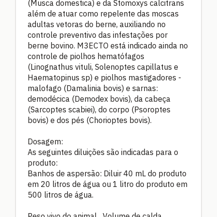
(Musca domestica) e da Stomoxys calcitrans
além de atuar como repelente das moscas
adultas vetoras do berne, auxiliando no
controle preventivo das infestações por
berne bovino. M3ECTO está indicado ainda no
controle de piolhos hematófagos
(Linognathus vituli, Solenoptes capillatus e
Haematopinus sp) e piolhos mastigadores -
malofago (Damalinia bovis) e sarnas:
demodécica (Demodex bovis), da cabeça
(Sarcoptes scabiei), do corpo (Psoroptes
bovis) e dos pés (Chorioptes bovis).
Dosagem:
As seguintes diluições são indicadas para o
produto:
Banhos de aspersão: Diluir 40 mL do produto
em 20 litros de água ou 1 litro do produto em
500 litros de água.
Peso vivo do animal ...Volume de calda