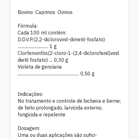
Bovino Caprinos Ovinos
Fórmula:
Cada 100 ml contém:
D.D.V.P.(2,2-diclorovinil-dimetil-fosfato)
................................. 1 g
Clorfenvinfós(2-cloro-1-(2,4-diclorofenil)vinil
dietil fosfato) .... 0,30 g
Violeta de genciana
.................................................................. 0,50 g
Indicações:
No tratamento e controle de bicheira e berne;
de feito prolongado, larvicida externo,
fungicida e repelente
Dosagem:
Uma ou duas aplicações são sufici-