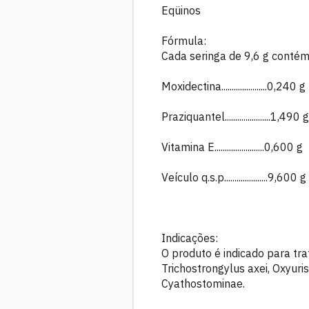
Eqüinos
Fórmula:
Cada seringa de 9,6 g contém
Moxidectina......................0,240 g
Praziquantel......................1,490 g
Vitamina E........................0,600 g
Veículo q.s.p.....................9,600 g
Indicações:
O produto é indicado para tr
Trichostrongylus axei, Oxyuri
Cyathostominae.