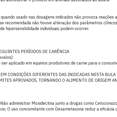
 quando usado nas dosagens indicados não provoca reações 
dose recomendada não houve alteração dos parâmetros clínico
de hipersensbilidade individuais podem ocorrer.
EGUINTES PERÍODOS DE CARÊNCIA
valos):
e ser aplicado em equinos produtores de carne para o consu
 EM CONDIÇÕES DIFERENTES DAS INDICADAS NESTA BULA
IMITES APROVADOS, TORNANDO O ALIMENTO DE ORIGEM A
ão administrar Moxidectina junto a drogas como Cetoconazol,
cio. O uso concomitante com Dexametasona reduz a eficácia d