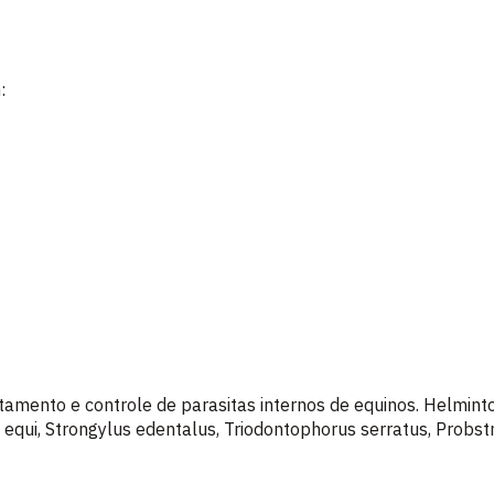
:
atamento e controle de parasitas internos de equinos. Helmi
s equi, Strongylus edentalus, Triodontophorus serratus, Probst