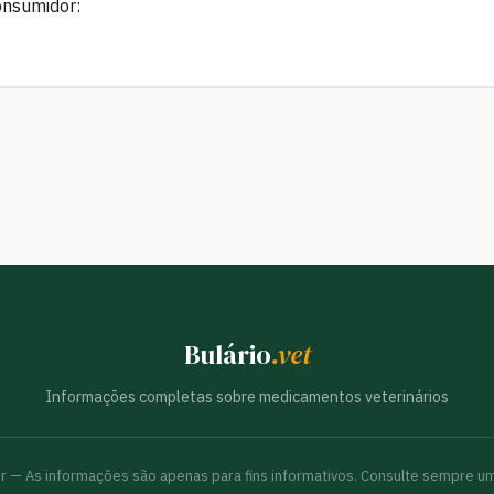
onsumidor:
Bulário
.vet
Informações completas sobre medicamentos veterinários
br — As informações são apenas para fins informativos. Consulte sempre um