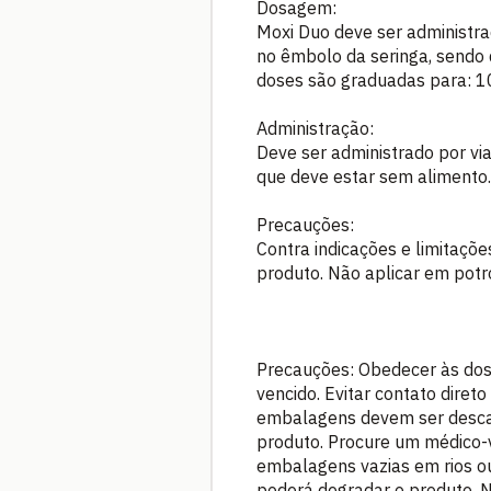
Dosagem:
Moxi Duo deve ser administr
no êmbolo da seringa, sendo 
doses são graduadas para: 10
Administração:
Deve ser administrado por via
que deve estar sem alimento
Precauções:
Contra indicações e limitaçõ
produto. Não aplicar em potr
Precauções: Obedecer às dos
vencido. Evitar contato dire
embalagens devem ser descar
produto. Procure um médico-v
embalagens vazias em rios ou 
poderá degradar o produto. N