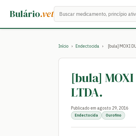
Buscar medicamentos
Bulário
.vet
Início
›
Endectocida
›
[bula] MOXI 
[bula] MOX
LTDA.
Publicado em agosto 29, 2016
Endectocida
Ourofino