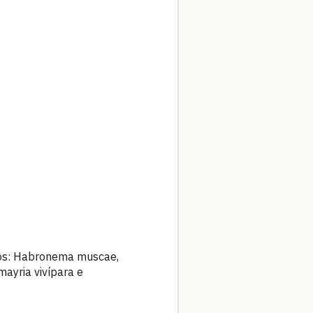
ntos: Habronema muscae,
mayria vivípara e