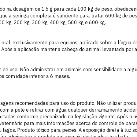
ado na dosagem de 1,6 g para cada 100 kg de peso, obedecen
que a seringa completa é suficiente para tratar 600 kg de pe
0 kg, 200 kg, 300 kg, 400 kg, 500 kg e 600 kg.
 oral, exclusivamente para equinos, aplicado sobre a língua d
. Após a aplicação manter a cabeça do animal levantada por 
es de uso: Não administrar em animais com sensibilidade a a
os com idade inferior a 6 meses.
agens recomendadas para uso do produto. Não utilizar produ
to com a pele e retirar com água qualquer derramamento aciden
tados conforme preconizado na legislação vigente. Após o us
eterinário para mais informações acerca do controle de paras
lagos. Produto tóxico para peixes. A exposição direta à luz s
ão administrar o produto em animais destinados ao abate.