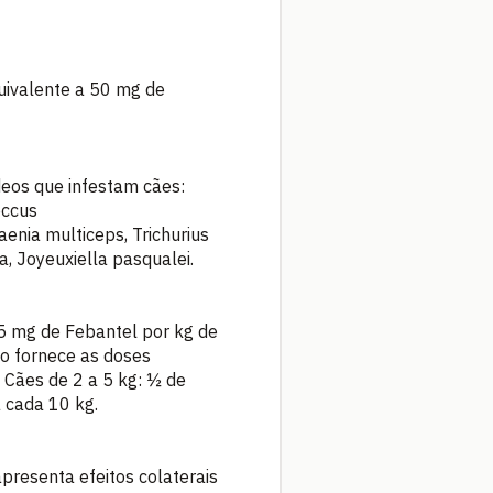
uivalente a 50 mg de
deos que infestam cães:
occus
aenia multiceps, Trichurius
, Joyeuxiella pasqualei.
15 mg de Febantel por kg de
xo fornece as doses
 Cães de 2 a 5 kg: ½ de
 cada 10 kg.
apresenta efeitos colaterais