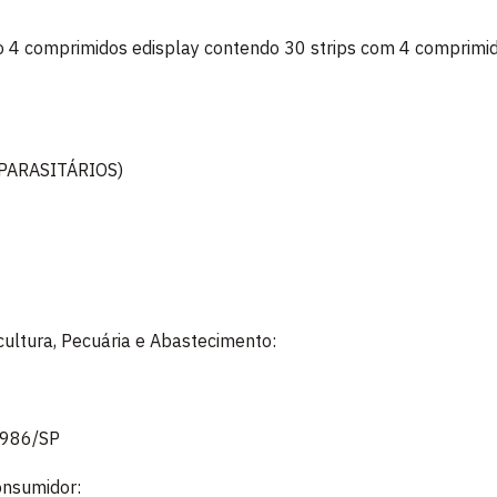
o 4 comprimidos edisplay contendo 30 strips com 4 comprimi
PARASITÁRIOS)
icultura, Pecuária e Abastecimento:
9986/SP
onsumidor: