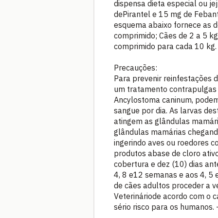
dispensa dieta especial ou je
dePirantel e 15 mg de Febant
esquema abaixo fornece as d
comprimido; Cães de 2 a 5 kg
comprimido para cada 10 kg.
Precauções:
Para prevenir reinfestações 
um tratamento contrapulgas p
Ancylostoma caninum, podems
sangue por dia. As larvas de
atingem as glândulas mamári
glândulas mamárias chegando
ingerindo aves ou roedores 
produtos abase de cloro ativ
cobertura e dez (10) dias an
4, 8 e12 semanas e aos 4, 5
de cães adultos proceder a v
Veterináriode acordo com o 
sério risco para os humanos. 