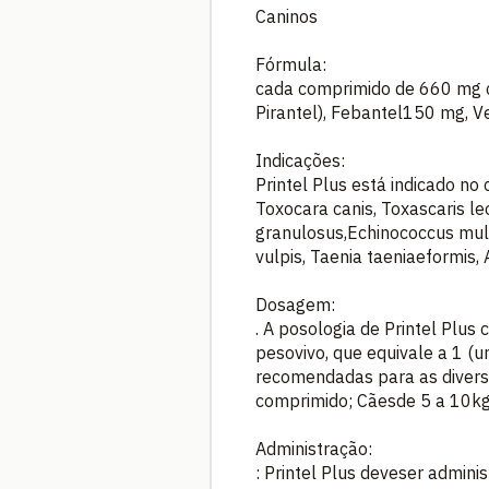
Caninos
Fórmula:
cada comprimido de 660 mg c
Pirantel), Febantel150 mg, Ve
Indicações:
Printel Plus está indicado n
Toxocara canis, Toxascaris l
granulosus,Echinococcus multi
vulpis, Taenia taeniaeformis,
Dosagem:
. A posologia de Printel Plu
pesovivo, que equivale a 1 (
recomendadas para as diversa
comprimido; Cãesde 5 a 10kg
Administração:
: Printel Plus deveser admini