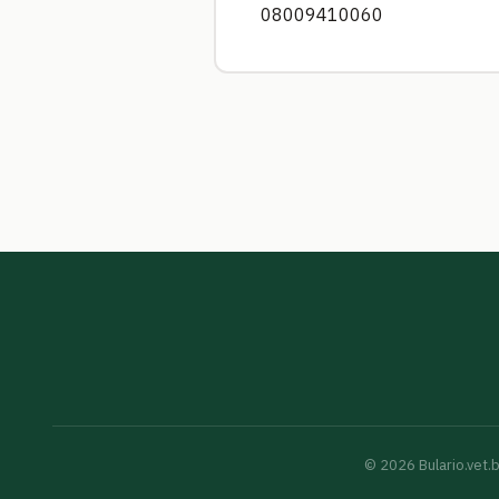
08009410060
©
2026
Bulario.vet.