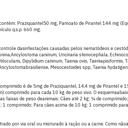
ontém: Praziquantel50 mg, Pamoato de Pirantel 144 mg (Eq
ículo q.s.p. 660 mg.
o controle dasinfestações causadas pelos nematódeos e cestó
eonina,Ancylostoma caninum, Uncinaria stenocephala, Echinoc
locularis, Dipylidium caninum, Taenia ovis, Taeniapisiformis, T
 Ancylostomabrasiliense, Mesocestoides spp, Taenia hydatigena
s comprimido é de 5mg de Praziquantel, 14,4 mg de Pirantel e 
um) comprimido para cada 10 kg de peso vivo. O esquemaabai
s faixas de peso deanimais: Cães até 2 kg: ¼ de comprimido;
: 1 comprimido; Para cães acima de 10 kg: 1 comprimido para
strado por via oral ou misturado à ração ou a carne. Como não