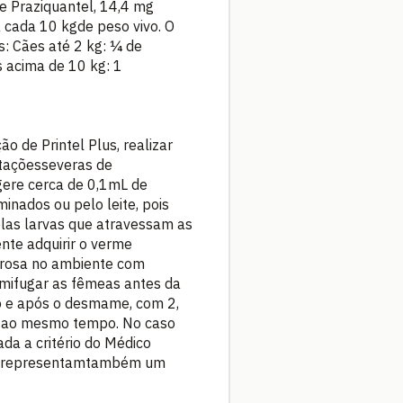
de Praziquantel, 14,4 mg
 cada 10 kgde peso vivo. O
: Cães até 2 kg: ¼ de
 acima de 10 kg: 1
 de Printel Plus, realizar
staçõesseveras de
gere cerca de 0,1mL de
inados ou pelo leite, pois
las larvas que atravessam as
nte adquirir o verme
orosa no ambiente com
rmifugar as fêmeas antes da
ão e após o desmame, com 2,
da ao mesmo tempo. No caso
da a critério do Médico
ães representamtambém um