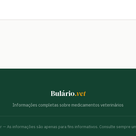
Bulário
.vet
Informações completas sobre medicamentos veterinários
br — As informações são apenas para fins informativos. Consulte sempre um