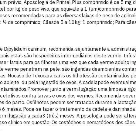
jum prévio. Aposologia de Printel Plus comprimido é de 5 mg 
el por kg de peso vivo, que equivale a 1 (um)comprimido para
oses recomendadas para as diversasfaixas de peso de animais
: ½ de comprimido; Cãesde 5 a 10kg: 1 comprimido; Para cães
de Dipylidium caninum, recomenda-sejuntamente a administração
ois estas são hospedeiros intermediários deste verme. Infe
er fatais para os filhotes uma vez que cada verme adulto in
ste verme penetram na pele, são ingeridas deambientes contam
as. Nocaso de Toxocara canis os filhotessão contaminados pe
 aoleite ou pela ingestão de ovos. A cadelapode eventualme
contaminados.Promover junto a vermifugação uma limpeza rig
o, efetivos contra larvas e ovos dos vermes. Recomenda-seve
tes do parto. Osfilhotes podem ser tratados durante a lactaç
 e 6 meses. Pode-se fazer o tratamento da cadela e daninha
ermifugação a cada3 (três) meses. A posologia pode ser altera
caso clínico em questão. Os cestódeos e nematódeos dos c
-