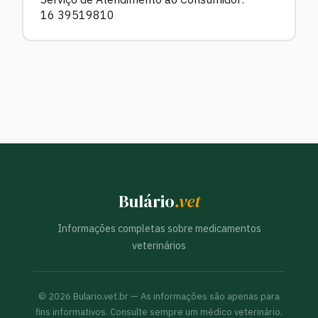
16 39519810
Bulário
.vet
Informações completas sobre medicamentos
veterinários
©
2026
Bulario.vet.br — As informações são apenas para
fins informativos. Consulte sempre um médico veterinário.