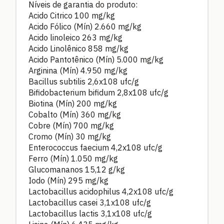
Níveis de garantia do produto:
Acido Citrico
100
mg/kg
Acido Fólico (Mín)
2.660
mg/kg
Acido linoleico
263
mg/kg
Acido Linolênico
858
mg/kg
Acido Pantotênico (Mín)
5.000
mg/kg
Arginina (Mín)
4.950
mg/kg
Bacillus subtilis
2,6x108
ufc/g
Bifidobacterium bifidum
2,8x108
ufc/g
Biotina (Mín)
200
mg/kg
Cobalto (Mín)
360
mg/kg
Cobre (Mín)
700
mg/kg
Cromo (Mín)
30
mg/kg
Enterococcus faecium
4,2x108
ufc/g
Ferro (Mín)
1.050
mg/kg
Glucomananos
15,12
g/kg
Iodo (Mín)
295
mg/kg
Lactobacillus acidophilus 4,2x108
ufc/g
Lactobacillus casei
3,1x108
ufc/g
Lactobacillus lactis
3,1x108
ufc/g