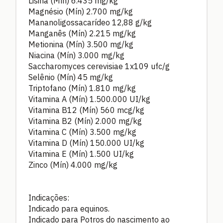
Lisina (Mín)
6.435
mg/kg
Magnésio (Mín)
2.700
mg/kg
Mananoligossacarídeo
12,88
g/kg
Manganês (Mín)
2.215
mg/kg
Metionina (Mín)
3.500
mg/kg
Niacina (Mín)
3.000
mg/kg
Saccharomyces cerevisiae 1x109
ufc/g
Selênio (Mín)
45
mg/kg
Triptofano (Mín)
1.810
mg/kg
Vitamina A (Mín)
1.500.000
UI/kg
Vitamina B12 (Mín)
560
mcg/kg
Vitamina B2 (Mín)
2.000
mg/kg
Vitamina C (Mín)
3.500
mg/kg
Vitamina D (Mín)
150.000
UI/kg
Vitamina E (Mín)
1.500
UI/kg
Zinco (Mín)
4.000
mg/kg
Indicações:
Indicado para equinos.
Indicado para Potros do nascimento ao